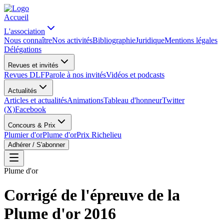
Accueil
L'association
Nous connaître
Nos activités
Bibliographie
Juridique
Mentions légales
Délégations
Revues et invités
Revues DLF
Parole à nos invités
Vidéos et podcasts
Actualités
Articles et actualités
Animations
Tableau d'honneur
Twitter
(X)
Facebook
Concours & Prix
Plumier d'or
Plume d'or
Prix Richelieu
Adhérer / S'abonner
Plume d'or
Corrigé de l'épreuve de la
Plume d'or 2016