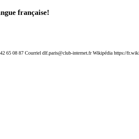
angue française!
1 42 65 08 87 Courriel
dlf.paris@club-internet.fr
Wikipédia https://fr.wi