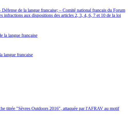
– Défense de la langue française; – Comité national français du Forum
infractions aux dispositions des articles 2, 3, 4, 6, 7 et 10 de la loi
la langue française
iche titrée "Sèvres Outdoors 2016", attaquée par l'AFRAV au motif