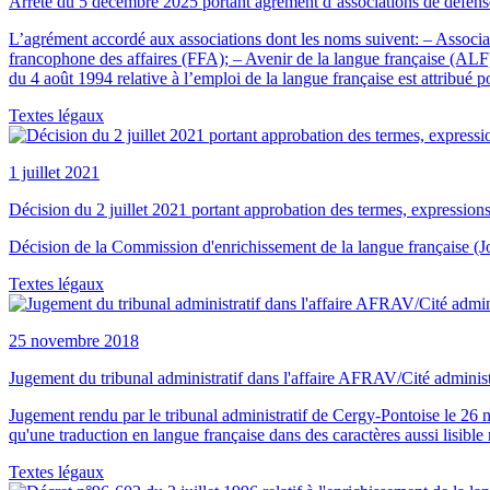
Arrêté du 5 décembre 2025 portant agrément d’associations de défense
L’agrément accordé aux associations dont les noms suivent: – Associat
francophone des affaires (FFA); – Avenir de la langue française (ALF), p
du 4 août 1994 relative à l’emploi de la langue française est attribué p
Textes légaux
1 juillet 2021
Décision du 2 juillet 2021 portant approbation des termes, expressions
Décision de la Commission d'enrichissement de la langue française (Jou
Textes légaux
25 novembre 2018
Jugement du tribunal administratif dans l'affaire AFRAV/Cité administ
Jugement rendu par le tribunal administratif de Cergy-Pontoise le 26
qu'une traduction en langue française dans des caractères aussi lisible
Textes légaux