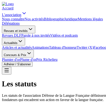
Accueil
L'association
Nous connaître
Nos activités
Bibliographie
Juridique
Mentions légales
Délégations
Revues et invités
Revues DLF
Parole à nos invités
Vidéos et podcasts
Actualités
Articles et actualités
Animations
Tableau d'honneur
Twitter (X)
Facebo
Concours & Prix
Plumier d'or
Plume d'or
Prix Richelieu
Adhérer / S'abonner
Les statuts
Les statuts de l'association Défense de la Langue Française définissent
fondateurs qui encadrent son action en faveur de la langue française.