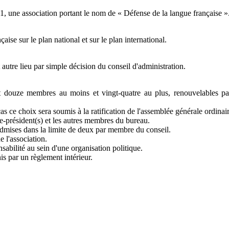
01, une association portant le nom de « Défense de la langue française »
aise sur le plan national et sur le plan international.
t autre lieu par simple décision du conseil d'administration.
t douze membres au moins et vingt-quatre au plus, renouvelables par t
s ce choix sera soumis à la ratification de l'assemblée générale ordinair
ce-président(s) et les autres membres du bureau.
admises dans la limite de deux par membre du conseil.
e l'association.
sabilité au sein d'une organisation politique.
is par un règlement intérieur.