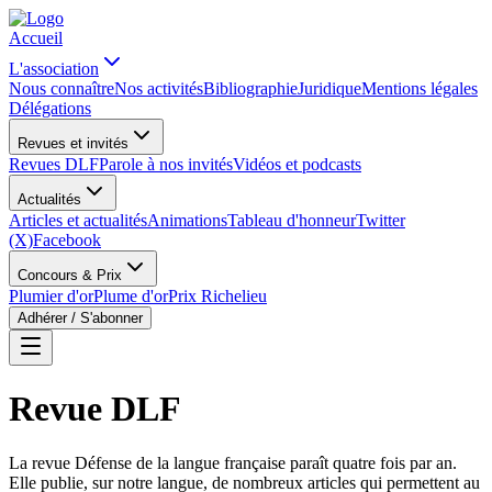
Accueil
L'association
Nous connaître
Nos activités
Bibliographie
Juridique
Mentions légales
Délégations
Revues et invités
Revues DLF
Parole à nos invités
Vidéos et podcasts
Actualités
Articles et actualités
Animations
Tableau d'honneur
Twitter
(X)
Facebook
Concours & Prix
Plumier d'or
Plume d'or
Prix Richelieu
Adhérer / S'abonner
Revue DLF
La revue Défense de la langue française paraît quatre fois par an.
Elle publie, sur notre langue, de nombreux articles qui permettent au