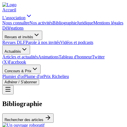
Accueil
L'association
Nous connaître
Nos activités
Bibliographie
Juridique
Mentions légales
Délégations
Revues et invités
Revues DLF
Parole à nos invités
Vidéos et podcasts
Actualités
Articles et actualités
Animations
Tableau d'honneur
Twitter
(X)
Facebook
Concours & Prix
Plumier d'or
Plume d'or
Prix Richelieu
Adhérer / S'abonner
Bibliographie
Rechercher des articles