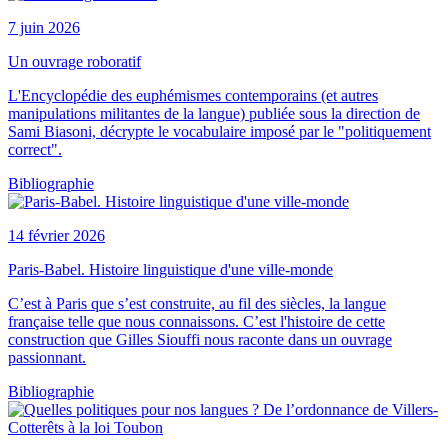
7 juin 2026
Un ouvrage roboratif
L'Encyclopédie des euphémismes contemporains (et autres
manipulations militantes de la langue) publiée sous la direction de
Sami Biasoni, décrypte le vocabulaire imposé par le "politiquement
correct".
Bibliographie
14 février 2026
Paris-Babel. Histoire linguistique d'une ville-monde
C’est à Paris que s’est construite, au fil des siècles, la langue
française telle que nous connaissons. C’est l'histoire de cette
construction que Gilles Siouffi nous raconte dans un ouvrage
passionnant.
Bibliographie