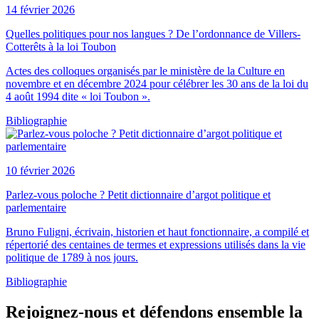
14 février 2026
Quelles politiques pour nos langues ? De l’ordonnance de Villers-
Cotterêts à la loi Toubon
Actes des colloques organisés par le ministère de la Culture en
novembre et en décembre 2024 pour célébrer les 30 ans de la loi du
4 août 1994 dite « loi Toubon ».
Bibliographie
10 février 2026
Parlez-vous poloche ? Petit dictionnaire d’argot politique et
parlementaire
Bruno Fuligni, écrivain, historien et haut fonctionnaire, a compilé et
répertorié des centaines de termes et expressions utilisés dans la vie
politique de 1789 à nos jours.
Bibliographie
Rejoignez-nous et défendons ensemble la