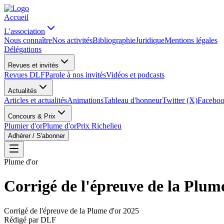
Accueil
L'association
Nous connaître
Nos activités
Bibliographie
Juridique
Mentions légales
Délégations
Revues et invités
Revues DLF
Parole à nos invités
Vidéos et podcasts
Actualités
Articles et actualités
Animations
Tableau d'honneur
Twitter (X)
Facebo
Concours & Prix
Plumier d'or
Plume d'or
Prix Richelieu
Adhérer / S'abonner
Plume d'or
Corrigé de l'épreuve de la Plum
Corrigé de l'épreuve de la Plume d'or 2025
Rédigé par
DLF