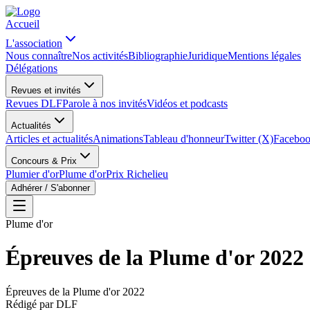
Accueil
L'association
Nous connaître
Nos activités
Bibliographie
Juridique
Mentions légales
Délégations
Revues et invités
Revues DLF
Parole à nos invités
Vidéos et podcasts
Actualités
Articles et actualités
Animations
Tableau d'honneur
Twitter (X)
Facebo
Concours & Prix
Plumier d'or
Plume d'or
Prix Richelieu
Adhérer / S'abonner
Plume d'or
Épreuves de la Plume d'or 2022
Épreuves de la Plume d'or 2022
Rédigé par
DLF