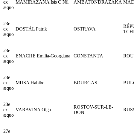
ex
MAMIRAZANA Isis O'Nil
AMBATONDRAZAKA
MAD
æquo
23e
RÉP
ex
DOSTÁL Patrik
OSTRAVA
TCH
æquo
23e
ex
ENACHE Emilia-Georgiana
CONSTANŢA
ROU
æquo
23e
ex
MUSA Habibe
BOURGAS
BUL
æquo
23e
ROSTOV-SUR-LE-
ex
VARAVINA Olga
RUS
DON
æquo
27e