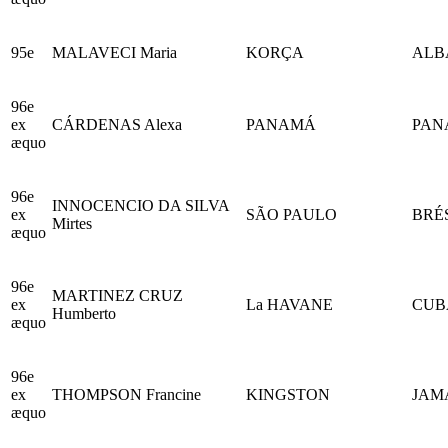
95e
MALAVECI Maria
KORÇA
ALB
96e
ex
CÁRDENAS Alexa
PANAMÁ
PAN
æquo
96e
INNOCENCIO DA SILVA
ex
SÃO PAULO
BRÉ
Mirtes
æquo
96e
MARTINEZ CRUZ
ex
La HAVANE
CUB
Humberto
æquo
96e
ex
THOMPSON Francine
KINGSTON
JAM
æquo