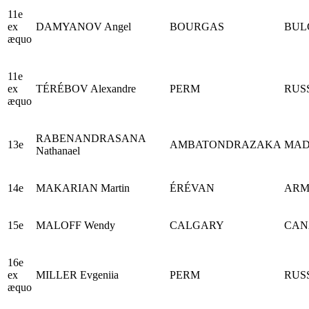
11e
ex
DAMYANOV Angel
BOURGAS
BUL
æquo
11e
ex
TÉRÉBOV Alexandre
PERM
RUS
æquo
RABENANDRASANA
13e
AMBATONDRAZAKA
MAD
Nathanael
14e
MAKARIAN Martin
ÉRÉVAN
ARM
15e
MALOFF Wendy
CALGARY
CAN
16e
ex
MILLER Evgeniia
PERM
RUS
æquo