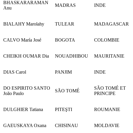
BHASKARARAMAN
MADRAS
INDE
Anu
BIALAHY Marolahy
TULEAR
MADAGASCAR
CALVO María José
BOGOTA
COLOMBIE
CHEIKH OUMAR Dia
NOUADHIBOU
MAURITANIE
DIAS Carol
PANJIM
INDE
DO ESPIRITO SANTO
SÃO TOMÉ ET
SÃO TOMÉ
João Paulo
PRINCIPE
DULGHIER Tatiana
PITEŞTI
ROUMANIE
GAEUSKAYA Oxana
CHISINAU
MOLDAVIE