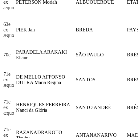
ex
PETERSON Moriah
ALBUQUERQUE
ÉTA
æquo
63e
ex
PIEK Jan
BREDA
PAY
æquo
PARADELA ARAKAKI
70e
SÃO PAULO
BRÉ
Eliane
71e
DE MELLO AFFONSO
ex
SANTOS
BRÉ
DUTRA Maria Regina
æquo
71e
HENRIQUES FERREIRA
ex
SANTO ANDRÉ
BRÉ
Nanci da Glória
æquo
71e
RAZANADRAKOTO
ex
ANTANANARIVO
MAD
Tiavina