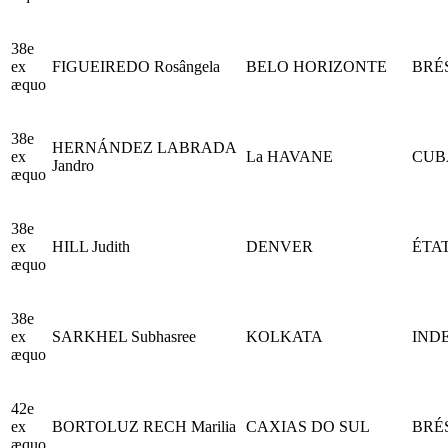
38e
ex
FIGUEIREDO Rosângela
BELO HORIZONTE
BRÉ
æquo
38e
HERNÁNDEZ LABRADA
ex
La HAVANE
CUB
Jandro
æquo
38e
ex
HILL Judith
DENVER
ÉTA
æquo
38e
ex
SARKHEL Subhasree
KOLKATA
IND
æquo
42e
ex
BORTOLUZ RECH Marilia
CAXIAS DO SUL
BRÉ
æquo