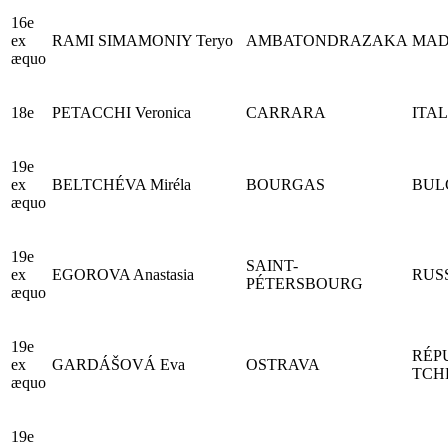
16e
ex
RAMI SIMAMONIY Teryo
AMBATONDRAZAKA
MAD
æquo
18e
PETACCHI Veronica
CARRARA
ITAL
19e
ex
BELTCHÉVA Miréla
BOURGAS
BUL
æquo
19e
SAINT-
ex
EGOROVA Anastasia
RUS
PÉTERSBOURG
æquo
19e
RÉP
ex
GARDÁŠOVÁ Eva
OSTRAVA
TCH
æquo
19e