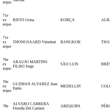
æquo
71e
ex
RISTO Geisa
KORÇA
ALB
æquo
71e
ex
THONGSAARD Vimolnat
BANGKOK
THA
æquo
76e
ARAUJO MARTINS
ex
SÃO LUIS
BRÉ
FILHO Jorge
æquo
76e
GUZMAN ALVAREZ Juan
ex
MEDELLIN
COL
Pablo
æquo
ALVARO CABRERA
78e
AREQUIPA
PÉR
Fiorella Del Carmen