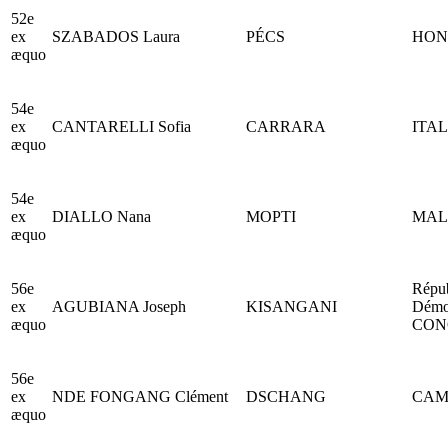
52e
ex
SZABADOS Laura
PÉCS
HON
æquo
54e
ex
CANTARELLI Sofia
CARRARA
ITAL
æquo
54e
ex
DIALLO Nana
MOPTI
MAL
æquo
56e
Répu
ex
AGUBIANA Joseph
KISANGANI
Démo
æquo
CON
56e
ex
NDE FONGANG Clément
DSCHANG
CAM
æquo