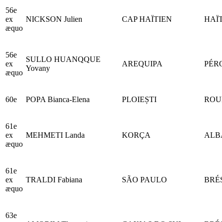
56e
ex
NICKSON Julien
CAP HAÏTIEN
HAÏT
æquo
56e
SULLO HUANQQUE
ex
AREQUIPA
PÉR
Yovany
æquo
60e
POPA Bianca-Elena
PLOIEȘTI
ROU
61e
ex
MEHMETI Landa
KORÇA
ALB
æquo
61e
ex
TRALDI Fabiana
SÃO PAULO
BRÉ
æquo
63e