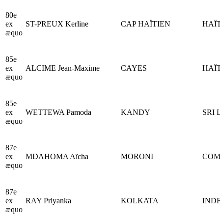
80e
ex
ST-PREUX Kerline
CAP HAÏTIEN
HAÏT
æquo
85e
ex
ALCIME Jean-Maxime
CAYES
HAÏT
æquo
85e
ex
WETTEWA Pamoda
KANDY
SRI
æquo
87e
ex
MDAHOMA Aïcha
MORONI
COM
æquo
87e
ex
RAY Priyanka
KOLKATA
IND
æquo