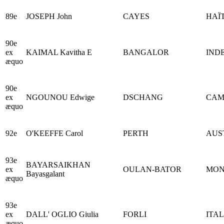
89e
JOSEPH John
CAYES
HAÏT
90e
ex
KAIMAL Kavitha E
BANGALOR
IND
æquo
90e
ex
NGOUNOU Edwige
DSCHANG
CAM
æquo
92e
O'KEEFFE Carol
PERTH
AUS
93e
BAYARSAIKHAN
ex
OULAN-BATOR
MON
Bayasgalant
æquo
93e
ex
DALL' OGLIO Giulia
FORLI
ITAL
æquo