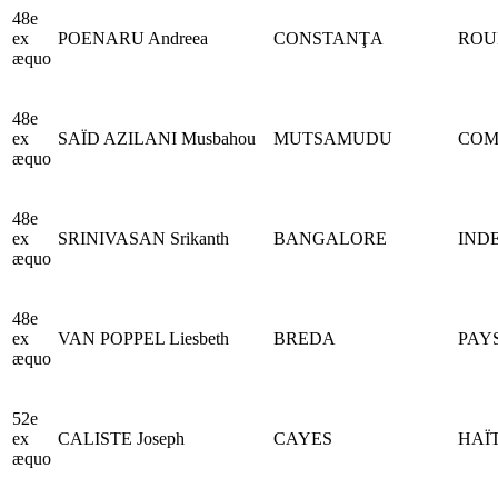
48e
ex
POENARU Andreea
CONSTANŢA
ROU
æquo
48e
ex
SAÏD AZILANI Musbahou
MUTSAMUDU
COM
æquo
48e
ex
SRINIVASAN Srikanth
BANGALORE
IND
æquo
48e
ex
VAN POPPEL Liesbeth
BREDA
PAY
æquo
52e
ex
CALISTE Joseph
CAYES
HAÏT
æquo