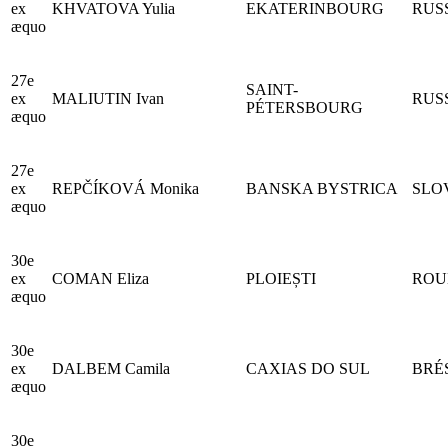
ex
KHVATOVA Yulia
EKATERINBOURG
RUS
æquo
27e
SAINT-
ex
MALIUTIN Ivan
RUS
PÉTERSBOURG
æquo
27e
ex
REPČÍKOVÁ Monika
BANSKA BYSTRICA
SLO
æquo
30e
ex
COMAN Eliza
PLOIEȘTI
ROU
æquo
30e
ex
DALBEM Camila
CAXIAS DO SUL
BRÉ
æquo
30e