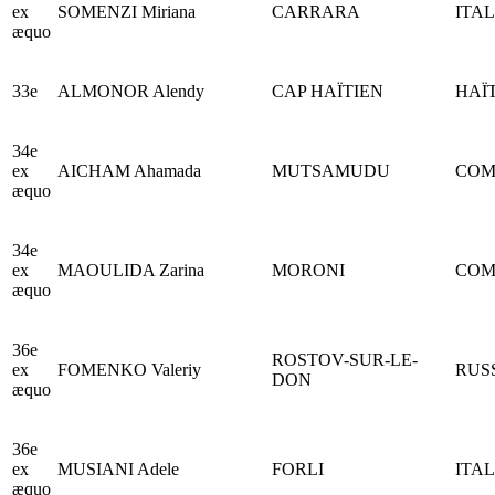
ex
SOMENZI Miriana
CARRARA
ITAL
æquo
33e
ALMONOR Alendy
CAP HAÏTIEN
HAÏT
34e
ex
AICHAM Ahamada
MUTSAMUDU
COM
æquo
34e
ex
MAOULIDA Zarina
MORONI
COM
æquo
36e
ROSTOV-SUR-LE-
ex
FOMENKO Valeriy
RUS
DON
æquo
36e
ex
MUSIANI Adele
FORLI
ITAL
æquo