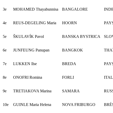
3e
MOHAMED Thayabunnisa
BANGALORE
IND
4e
REUS-DEGELING Maria
HOORN
PAY
5e
ŠKULAVÍK Pavol
BANSKA BYSTRICA
SLO
6e
JUNFEUNG Panupan
BANGKOK
THA
7e
LUKKEN Ilse
BREDA
PAY
8e
ONOFRI Romina
FORLI
ITAL
9e
TRETIAKOVA Marina
SAMARA
RUS
10e
GUINLE Maria Helena
NOVA FRIBURGO
BRÉ