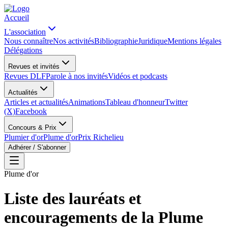
Accueil
L'association
Nous connaître
Nos activités
Bibliographie
Juridique
Mentions légales
Délégations
Revues et invités
Revues DLF
Parole à nos invités
Vidéos et podcasts
Actualités
Articles et actualités
Animations
Tableau d'honneur
Twitter
(X)
Facebook
Concours & Prix
Plumier d'or
Plume d'or
Prix Richelieu
Adhérer / S'abonner
Plume d'or
Liste des lauréats et
encouragements de la Plume