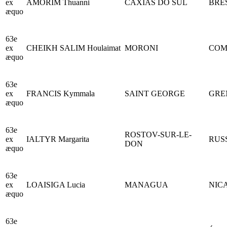
ex
AMORIM Thuanni
CAXIAS DO SUL
BRÉ
æquo
63e
ex
CHEIKH SALIM Houlaimat
MORONI
COM
æquo
63e
ex
FRANCIS Kymmala
SAINT GEORGE
GRE
æquo
63e
ROSTOV-SUR-LE-
ex
IALTYR Margarita
RUS
DON
æquo
63e
ex
LOAISIGA Lucia
MANAGUA
NIC
æquo
63e