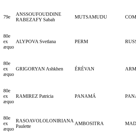
ANSSOUFOUDDINE
79e
MUTSAMUDU
COM
RABEZAFY Sabah
80e
ex
ALYPOVA Svetlana
PERM
RUS
æquo
80e
ex
GRIGORYAN Ashkhen
ÉRÉVAN
ARM
æquo
80e
ex
RAMIREZ Patricia
PANAMÁ
PAN
æquo
80e
RASOAVOLOLONIRIANA
ex
AMBOSITRA
MAD
Paulette
æquo