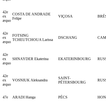
42e
COSTA DE ANDRADE
ex
VIÇOSA
BRÉ
Felipe
æquo
42e
FOTSING
ex
DSCHANG
CAM
TCHEUTCHOUA Larissa
æquo
42e
ex
SHNAYDER Ekaterina
EKATERINBOURG
RUS
æquo
42e
SAINT-
ex
VOSNIUK Aleksandra
RUS
PÉTERSBOURG
æquo
47e
ARADI Hanga
PÉCS
HON