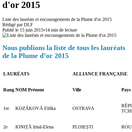
d'or 2015
Liste des lauréats et encouragements de la Plume d'or 2015
Rédigé par
DLF
Publié le
15 juin 2015
•
14
min de lecture
Nous publions la liste de tous les lauréats
de la Plume d’or 2015
LAURÉATS
ALLIANCE FRANÇAISE
Rang
NOM Prénom
Ville
Pays
RÉP
1re
KOZÁKOVÁ Eliška
OSTRAVA
TCH
2e
IONIȚĂ Irină-Elena
PLOIEȘTI
ROU