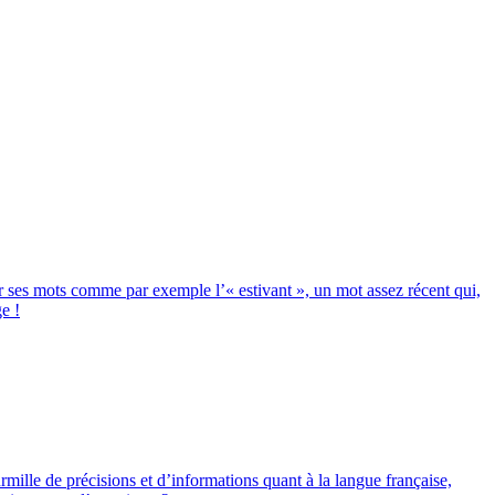
 ses mots comme par exemple l’« estivant », un mot assez récent qui,
e !
rmille de précisions et d’informations quant à la langue française,