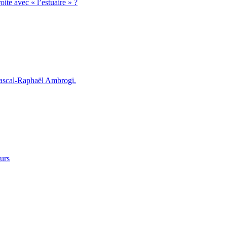
ite avec « l’estuaire » ?
 Pascal-Raphaël Ambrogi.
urs