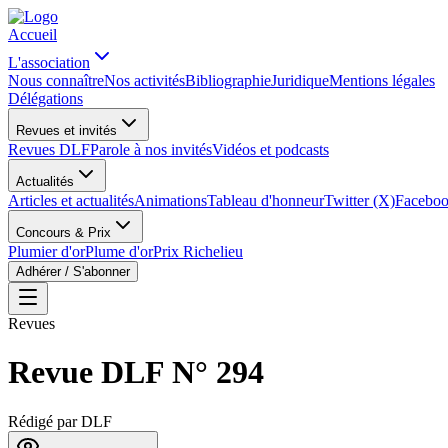
Accueil
L'association
Nous connaître
Nos activités
Bibliographie
Juridique
Mentions légales
Délégations
Revues et invités
Revues DLF
Parole à nos invités
Vidéos et podcasts
Actualités
Articles et actualités
Animations
Tableau d'honneur
Twitter (X)
Facebo
Concours & Prix
Plumier d'or
Plume d'or
Prix Richelieu
Adhérer / S'abonner
Revues
Revue DLF N° 294
Rédigé par
DLF