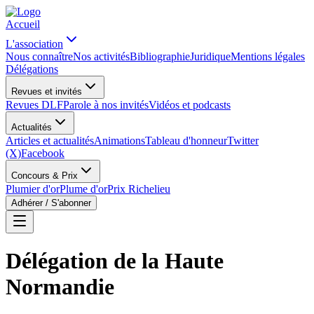
Accueil
L'association
Nous connaître
Nos activités
Bibliographie
Juridique
Mentions légales
Délégations
Revues et invités
Revues DLF
Parole à nos invités
Vidéos et podcasts
Actualités
Articles et actualités
Animations
Tableau d'honneur
Twitter
(X)
Facebook
Concours & Prix
Plumier d'or
Plume d'or
Prix Richelieu
Adhérer / S'abonner
Délégation de la Haute
Normandie