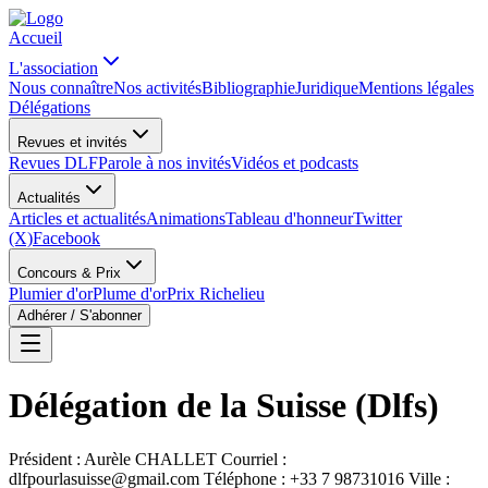
Accueil
L'association
Nous connaître
Nos activités
Bibliographie
Juridique
Mentions légales
Délégations
Revues et invités
Revues DLF
Parole à nos invités
Vidéos et podcasts
Actualités
Articles et actualités
Animations
Tableau d'honneur
Twitter
(X)
Facebook
Concours & Prix
Plumier d'or
Plume d'or
Prix Richelieu
Adhérer / S'abonner
Délégation de la Suisse (Dlfs)
Président : Aurèle CHALLET Courriel :
dlfpourlasuisse@gmail.com
Téléphone : +33 7 98731016 Ville :