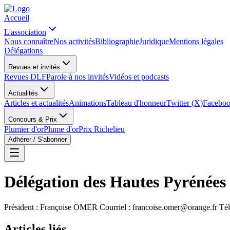
Accueil
L'association
Nous connaître
Nos activités
Bibliographie
Juridique
Mentions légales
Délégations
Revues et invités
Revues DLF
Parole à nos invités
Vidéos et podcasts
Actualités
Articles et actualités
Animations
Tableau d'honneur
Twitter (X)
Facebo
Concours & Prix
Plumier d'or
Plume d'or
Prix Richelieu
Adhérer / S'abonner
Délégation des Hautes Pyrénées
Président : Françoise OMER Courriel :
francoise.omer@orange.fr
Tél
Articles liés