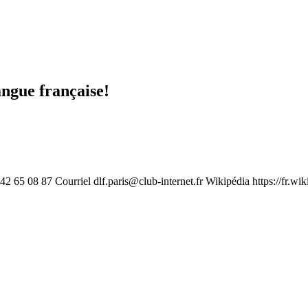
angue française!
1 42 65 08 87 Courriel
dlf.paris@club-internet.fr
Wikipédia https://fr.wi