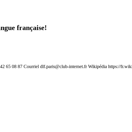
angue française!
1 42 65 08 87 Courriel
dlf.paris@club-internet.fr
Wikipédia https://fr.wi