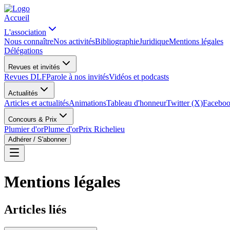
Accueil
L'association
Nous connaître
Nos activités
Bibliographie
Juridique
Mentions légales
Délégations
Revues et invités
Revues DLF
Parole à nos invités
Vidéos et podcasts
Actualités
Articles et actualités
Animations
Tableau d'honneur
Twitter (X)
Facebo
Concours & Prix
Plumier d'or
Plume d'or
Prix Richelieu
Adhérer / S'abonner
Mentions légales
Articles liés