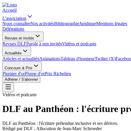
Accueil
L'association
Nous connaître
Nos activités
Bibliographie
Juridique
Mentions légales
Délégations
Revues et invités
Revues DLF
Parole à nos invités
Vidéos et podcasts
Actualités
Articles et actualités
Animations
Tableau d'honneur
Twitter (X)
Facebo
Concours & Prix
Plumier d'or
Plume d'or
Prix Richelieu
Adhérer / S'abonner
Vidéos et podcasts
DLF au Panthéon : l'écriture pré
DLF au Panthéon : l'écriture prétendue inclusive et ses dérives.
Rédigé par
DLF - Allocution de Jean-Marc Schroeder