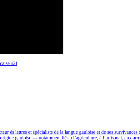
caise-s2f
ur ès lettres et spécialiste de la langue gauloise et de ses survivances 
origine gauloise — notamment liés à l’agriculture, à l’artisanat, aux a