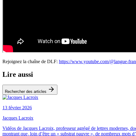
Rejoignez la chaîne de DLF:
https://www.youtube.com/@langue-fran
Lire aussi
Rechercher des articles
13 février 2026
Jacques Lacroix
Vidéos de Jacques Lacroix, professeur agrégé de lettres modernes, docte
montrant que, loin d’être un « substrat pauvre », de nombreux mots d’