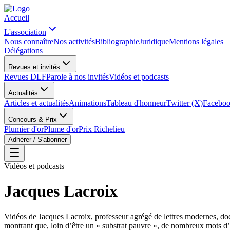
Accueil
L'association
Nous connaître
Nos activités
Bibliographie
Juridique
Mentions légales
Délégations
Revues et invités
Revues DLF
Parole à nos invités
Vidéos et podcasts
Actualités
Articles et actualités
Animations
Tableau d'honneur
Twitter (X)
Facebo
Concours & Prix
Plumier d'or
Plume d'or
Prix Richelieu
Adhérer / S'abonner
Vidéos et podcasts
Jacques Lacroix
Vidéos de Jacques Lacroix, professeur agrégé de lettres modernes, docte
montrant que, loin d’être un « substrat pauvre », de nombreux mots d’