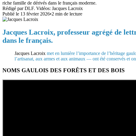
riche famille de dérivés dans le français moderne.
Rédigé par
DLF. Vidéos: Jacques Lacroix
Publié le
13 février 2026
•
2
min de lecture
Jacques Lacroix, professeur agrégé de lettre
dans le français.
Jacques Lacroix
met en lumière l’importance de l’héritage gaulo
l’artisanat, aux armes et aux animaux — ont été conservés et on
NOMS GAULOIS DES FORÊTS ET DES BOIS