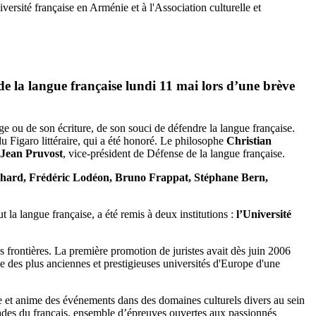
ersité française en Arménie et à l'Association culturelle et
de la langue française lundi 11 mai lors d’une brève
e ou de son écriture, de son souci de défendre la langue française.
du Figaro littéraire, qui a été honoré. Le philosophe
Christian
Jean Pruvost
, vice-président de Défense de la langue française.
hard, Frédéric Lodéon, Bruno Frappat, Stéphane Bern,
 la langue française, a été remis à deux institutions :
l’Université
 frontières. La première promotion de juristes avait dès juin 2006
e des plus anciennes et prestigieuses universités d'Europe d'une
e et anime des événements dans des domaines culturels divers au sein
iades du français, ensemble d’épreuves ouvertes aux passionnés