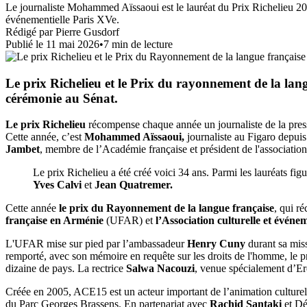
Le journaliste Mohammed Aïssaoui est le lauréat du Prix Richelieu 2026
événementielle Paris XVe.
Rédigé par
Pierre Gusdorf
Publié le
11 mai 2026
•
7
min de lecture
Le prix Richelieu et le Prix du rayonnement de la lang
cérémonie au Sénat.
Le prix Richelieu
récompense chaque année un journaliste de la presse
Cette année, c’est
Mohammed Aïssaoui,
journaliste au Figaro depuis 
Jambet
, membre de l’Académie française et président de l'associat
Le prix Richelieu a été créé voici 34 ans. Parmi les lauréats f
Yves Calvi
et
Jean Quatremer.
Cette année
le prix du Rayonnement de la langue française
, qui r
française en Arménie
(UFAR) et
l’Association culturelle et événe
L'UFAR mise sur pied par l’ambassadeur
Henry Cuny
durant sa miss
remporté, avec son mémoire en requête sur les droits de l'homme, le p
dizaine de pays. La rectrice
Salwa Nacouzi
, venue spécialement d’Er
Créée en 2005, ACE15 est un acteur important de l’animation culturel
du Parc Georges Brassens. En partenariat avec
Rachid Santaki
et Dé