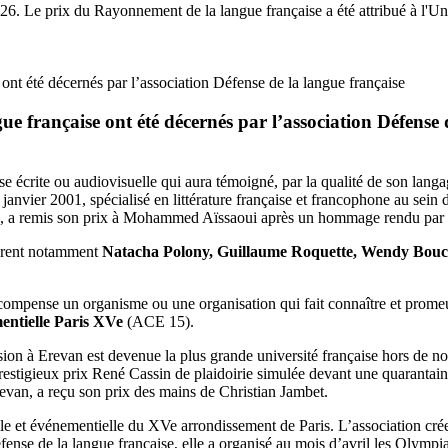
. Le prix du Rayonnement de la langue française a été attribué à l'Univ
ue française ont été décernés par l’association Défense 
 écrite ou audiovisuelle qui aura témoigné, par la qualité de son langag
janvier 2001, spécialisé en littérature française et francophone au sein 
ion, a remis son prix à Mohammed Aïssaoui après un hommage rendu par
igurent notamment
Natacha Polony, Guillaume Roquette, Wendy Bouc
écompense un organisme ou une organisation qui fait connaître et promeut
mentielle Paris XVe
(ACE 15).
ion à Erevan est devenue la plus grande université française hors de nos
restigieux prix René Cassin de plaidoirie simulée devant une quarantain
evan, a reçu son prix des mains de Christian Jambet.
le et événementielle du XVe arrondissement de Paris. L’association cré
fense de la langue française, elle a organisé au mois d’avril les Olymp