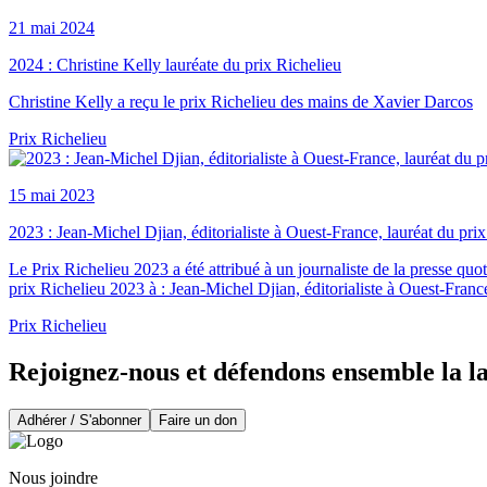
21 mai 2024
2024 : Christine Kelly lauréate du prix Richelieu
Christine Kelly a reçu le prix Richelieu des mains de Xavier Darcos
Prix Richelieu
15 mai 2023
2023 : Jean-Michel Djian, éditorialiste à Ouest-France, lauréat du pri
Le Prix Richelieu 2023 a été attribué à un journaliste de la presse quo
prix Richelieu 2023 à : Jean-Michel Djian, éditorialiste à Ouest-Franc
Prix Richelieu
Rejoignez-nous et défendons ensemble la l
Adhérer / S'abonner
Faire un don
Nous joindre