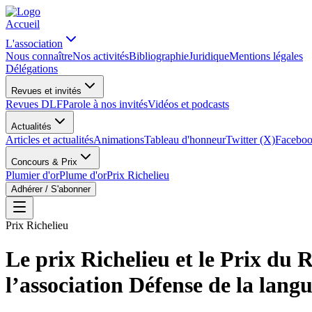
Accueil
L'association
Nous connaître
Nos activités
Bibliographie
Juridique
Mentions légales
Délégations
Revues et invités
Revues DLF
Parole à nos invités
Vidéos et podcasts
Actualités
Articles et actualités
Animations
Tableau d'honneur
Twitter (X)
Facebo
Concours & Prix
Plumier d'or
Plume d'or
Prix Richelieu
Adhérer / S'abonner
Prix Richelieu
Le prix Richelieu et le Prix du 
l’association Défense de la lang