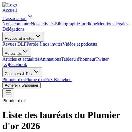
Accueil
L'association
Nous connaître
Nos activités
Bibliographie
Juridique
Mentions légales
Délégations
Revues et invités
Revues DLF
Parole à nos invités
Vidéos et podcasts
Actualités
Articles et actualités
Animations
Tableau d'honneur
Twitter
(X)
Facebook
Concours & Prix
Plumier d'or
Plume d'or
Prix Richelieu
Adhérer / S'abonner
Plumier d'or
Liste des lauréats du Plumier
d'or 2026