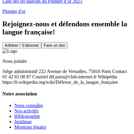
Liste des 60 lauréats du Plumier d’or 2025
Plumier d'or
Rejoignez-nous et défendons ensemble la
langue française!
Adhérer / S'abonner
Faire un don
Nous joindre
Siège administratif 222 Avenue de Versailles, 75016 Paris Contact
01 42 65 08 87 Courriel
dlf.paris@club-internet.fr
Wikipédia
https://fr.wikipedia.org/wiki/Défense_de_la_langue_française
Notre association
Nous connaître
Nos activités
Bibliographie
Juridique
Mentions légales