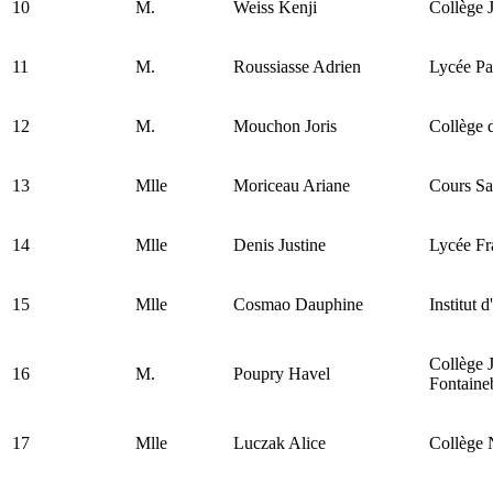
10
M.
Weiss Kenji
Collège 
11
M.
Roussiasse Adrien
Lycée Pa
12
M.
Mouchon Joris
Collège d
13
Mlle
Moriceau Ariane
Cours Sa
14
Mlle
Denis Justine
Lycée F
15
Mlle
Cosmao Dauphine
Institut 
Collège 
16
M.
Poupry Havel
Fontaine
17
Mlle
Luczak Alice
Collège 