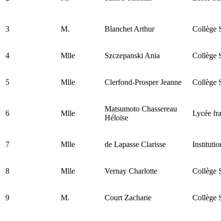
3
M.
Blanchet Arthur
Collège 
4
Mlle
Szczepanski Ania
Collège 
5
Mlle
Clerfond-Prosper Jeanne
Collège 
Matsumoto Chassereau
6
Mlle
Lycée fr
Héloïse
7
Mlle
de Lapasse Clarisse
Instituti
8
Mlle
Vernay Charlotte
Collège 
9
M.
Court Zacharie
Collège 