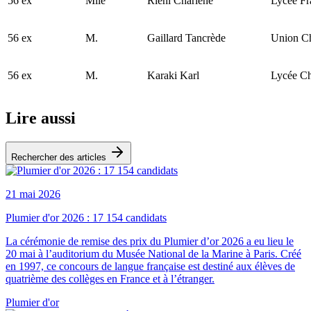
56 ex
Mlle
Riehl Charlène
Lycée Fr
56 ex
M.
Gaillard Tancrède
Union Ch
56 ex
M.
Karaki Karl
Lycée C
Lire aussi
Rechercher des articles
21 mai 2026
Plumier d'or 2026 : 17 154 candidats
La cérémonie de remise des prix du Plumier d’or 2026 a eu lieu le
20 mai à l’auditorium du Musée National de la Marine à Paris. Créé
en 1997, ce concours de langue française est destiné aux élèves de
quatrième des collèges en France et à l’étranger.
Plumier d'or