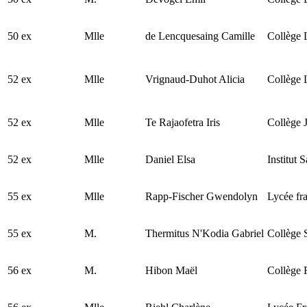
50 ex
Mlle
de Lencquesaing Camille
Collège 
52 ex
Mlle
Vrignaud-Duhot Alicia
Collège L
52 ex
Mlle
Te Rajaofetra Iris
Collège 
52 ex
Mlle
Daniel Elsa
Institut
55 ex
Mlle
Rapp-Fischer Gwendolyn
Lycée fra
55 ex
M.
Thermitus N'Kodia Gabriel
Collège 
56 ex
M.
Hibon Maël
Collège 