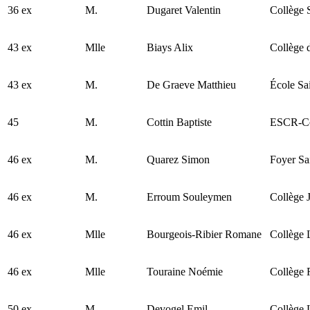
36 ex
M.
Dugaret Valentin
Collège 
43 ex
Mlle
Biays Alix
Collège d
43 ex
M.
De Graeve Matthieu
École Sa
45
M.
Cottin Baptiste
ESCR-Col
46 ex
M.
Quarez Simon
Foyer Sa
46 ex
M.
Erroum Souleymen
Collège 
46 ex
Mlle
Bourgeois-Ribier Romane
Collège 
46 ex
Mlle
Touraine Noémie
Collège 
50 ex
M.
Devogel Emil
Collège 