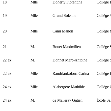
18
Mlle
Doherty Florentina
Collège 
19
Mlle
Grund Solenne
Collège 
20
Mlle
Canu Manon
Collège 
21
M.
Bouet Maximilien
Collège S
22 ex
M.
Donnet Marc-Antoine
Collège 
22 ex
Mlle
Randriankolona Carina
Collège 
24 ex
Mlle
Alabergère Mathilde
Collège 
24 ex
M.
de Malleray Gatien
École Sa