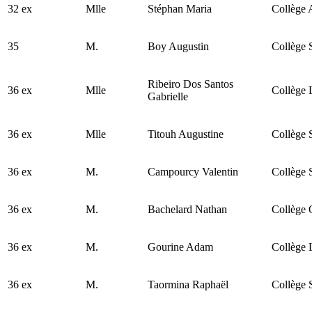
32 ex
Mlle
Stéphan Maria
Collège 
35
M.
Boy Augustin
Collège 
Ribeiro Dos Santos
36 ex
Mlle
Collège 
Gabrielle
36 ex
Mlle
Titouh Augustine
Collège 
36 ex
M.
Campourcy Valentin
Collège 
36 ex
M.
Bachelard Nathan
Collège O
36 ex
M.
Gourine Adam
Collège 
36 ex
M.
Taormina Raphaël
Collège 