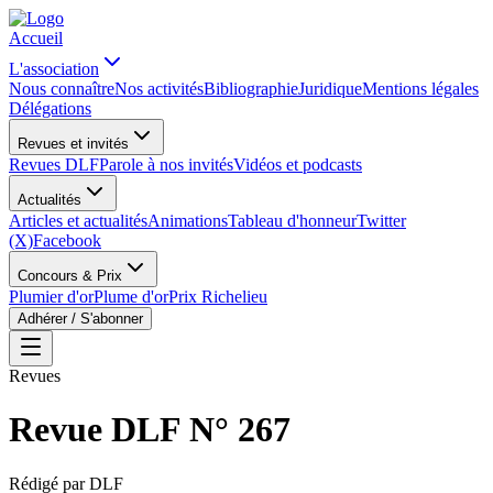
Accueil
L'association
Nous connaître
Nos activités
Bibliographie
Juridique
Mentions légales
Délégations
Revues et invités
Revues DLF
Parole à nos invités
Vidéos et podcasts
Actualités
Articles et actualités
Animations
Tableau d'honneur
Twitter
(X)
Facebook
Concours & Prix
Plumier d'or
Plume d'or
Prix Richelieu
Adhérer / S'abonner
Revues
Revue DLF N° 267
Rédigé par
DLF