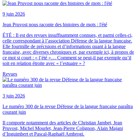
9 juin 2026
Jean Pruvost nous raconte des histoires de mots : l'été
ÉTÉ : Il est des revues insuffisamment connues, et parmi celles-ci,
celle correspondant à l’association Défense de la langue française.
Elle fourmille de précisions et d’informations quant à la langue
française, avec diverses chroniques et, par exemple ici, à propos de
ce mot si court : « l’été »… Comment se peut-il par exemple qu’il
soit en relation étroite avec « l’estuaire » ?
Revues
3 juin 2026
Le numéro 300 de la revue Défense de la langue française paraîtra
courant juin
Il comporte notamment des articles de Christian Jambet, Jean
Pruvost, Michel Mourlet, Jean-Pierre Colignon, Alain Majani
d’Inguimbert et Pascal-Raphaël Ambrogi.