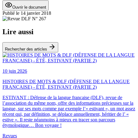
Ouvrir le document
Publié le
14 janvier 2018
Lire aussi
Rechercher des articles
10 juin 2026
HISTOIRES DE MOTS & DLF (DÉFENSE DE LA LANGUE
FRANÇAISE) - ÉTÉ, ESTIVANT (PARTIE 2)
ESTIVANT : Défense de la langue française (DLF), revue de
l’association du même nom, offre des informations précieuses sur la
langue, sur ses mots comme par exemple l’« estivant », un mot assez
récent qui, par définition, se déplace annuellement, héritier de l’ «
estive ». Il reste néanmoins à mieux en tracer son parcours
étymologique… Bon voyage !
Revues