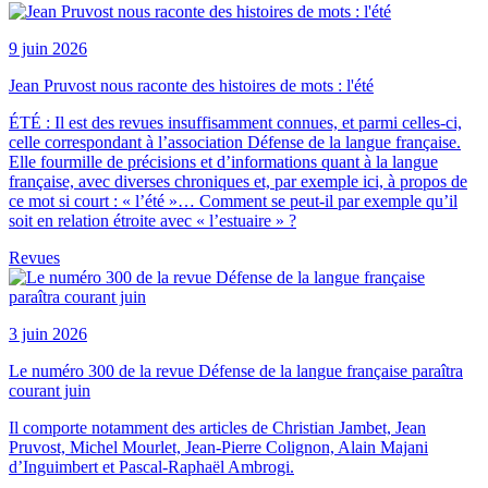
9 juin 2026
Jean Pruvost nous raconte des histoires de mots : l'été
ÉTÉ : Il est des revues insuffisamment connues, et parmi celles-ci,
celle correspondant à l’association Défense de la langue française.
Elle fourmille de précisions et d’informations quant à la langue
française, avec diverses chroniques et, par exemple ici, à propos de
ce mot si court : « l’été »… Comment se peut-il par exemple qu’il
soit en relation étroite avec « l’estuaire » ?
Revues
3 juin 2026
Le numéro 300 de la revue Défense de la langue française paraîtra
courant juin
Il comporte notamment des articles de Christian Jambet, Jean
Pruvost, Michel Mourlet, Jean-Pierre Colignon, Alain Majani
d’Inguimbert et Pascal-Raphaël Ambrogi.