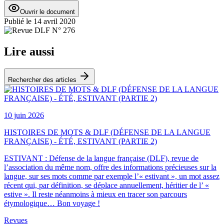
Ouvrir le document
Publié le
14 avril 2020
Lire aussi
Rechercher des articles
10 juin 2026
HISTOIRES DE MOTS & DLF (DÉFENSE DE LA LANGUE
FRANÇAISE) - ÉTÉ, ESTIVANT (PARTIE 2)
ESTIVANT : Défense de la langue française (DLF), revue de
l’association du même nom, offre des informations précieuses sur la
langue, sur ses mots comme par exemple l’« estivant », un mot assez
récent qui, par définition, se déplace annuellement, héritier de l’ «
estive ». Il reste néanmoins à mieux en tracer son parcours
étymologique… Bon voyage !
Revues