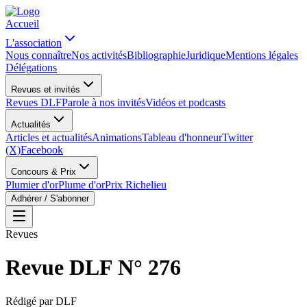
Accueil
L'association
Nous connaître
Nos activités
Bibliographie
Juridique
Mentions légales
Délégations
Revues et invités
Revues DLF
Parole à nos invités
Vidéos et podcasts
Actualités
Articles et actualités
Animations
Tableau d'honneur
Twitter
(X)
Facebook
Concours & Prix
Plumier d'or
Plume d'or
Prix Richelieu
Adhérer / S'abonner
Revues
Revue DLF N° 276
Rédigé par
DLF