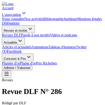
Accueil
L'association
Nous connaître
Nos activités
Bibliographie
Juridique
Mentions légales
Délégations
Revues et invités
Revues DLF
Parole à nos invités
Vidéos et podcasts
Actualités
Articles et actualités
Animations
Tableau d'honneur
Twitter
(X)
Facebook
Concours & Prix
Plumier d'or
Plume d'or
Prix Richelieu
Adhérer / S'abonner
Revues
Revue DLF N° 286
Rédigé par
DLF