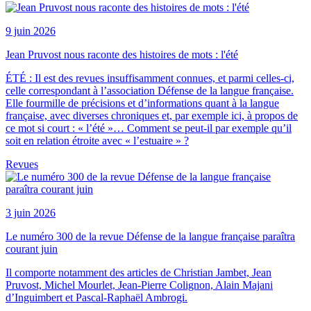
9 juin 2026
Jean Pruvost nous raconte des histoires de mots : l'été
ÉTÉ : Il est des revues insuffisamment connues, et parmi celles-ci,
celle correspondant à l’association Défense de la langue française.
Elle fourmille de précisions et d’informations quant à la langue
française, avec diverses chroniques et, par exemple ici, à propos de
ce mot si court : « l’été »… Comment se peut-il par exemple qu’il
soit en relation étroite avec « l’estuaire » ?
Revues
3 juin 2026
Le numéro 300 de la revue Défense de la langue française paraîtra
courant juin
Il comporte notamment des articles de Christian Jambet, Jean
Pruvost, Michel Mourlet, Jean-Pierre Colignon, Alain Majani
d’Inguimbert et Pascal-Raphaël Ambrogi.