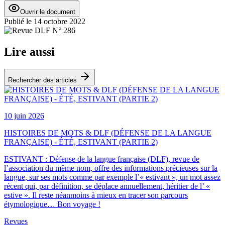
Ouvrir le document
Publié le
14 octobre 2022
Lire aussi
Rechercher des articles
10 juin 2026
HISTOIRES DE MOTS & DLF (DÉFENSE DE LA LANGUE
FRANÇAISE) - ÉTÉ, ESTIVANT (PARTIE 2)
ESTIVANT : Défense de la langue française (DLF), revue de
l’association du même nom, offre des informations précieuses sur la
langue, sur ses mots comme par exemple l’« estivant », un mot assez
récent qui, par définition, se déplace annuellement, héritier de l’ «
estive ». Il reste néanmoins à mieux en tracer son parcours
étymologique… Bon voyage !
Revues