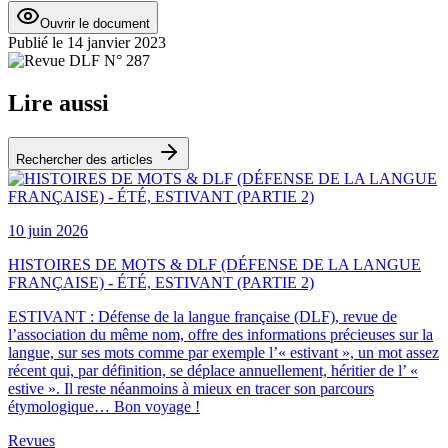
Ouvrir le document
Publié le
14 janvier 2023
Lire aussi
Rechercher des articles
10 juin 2026
HISTOIRES DE MOTS & DLF (DÉFENSE DE LA LANGUE
FRANÇAISE) - ÉTÉ, ESTIVANT (PARTIE 2)
ESTIVANT : Défense de la langue française (DLF), revue de
l’association du même nom, offre des informations précieuses sur la
langue, sur ses mots comme par exemple l’« estivant », un mot assez
récent qui, par définition, se déplace annuellement, héritier de l’ «
estive ». Il reste néanmoins à mieux en tracer son parcours
étymologique… Bon voyage !
Revues