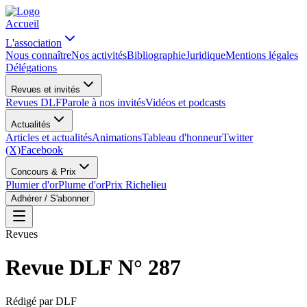
Accueil
L'association
Nous connaître
Nos activités
Bibliographie
Juridique
Mentions légales
Délégations
Revues et invités
Revues DLF
Parole à nos invités
Vidéos et podcasts
Actualités
Articles et actualités
Animations
Tableau d'honneur
Twitter
(X)
Facebook
Concours & Prix
Plumier d'or
Plume d'or
Prix Richelieu
Adhérer / S'abonner
Revues
Revue DLF N° 287
Rédigé par
DLF