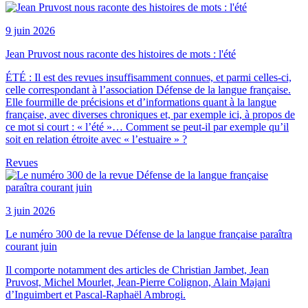
9 juin 2026
Jean Pruvost nous raconte des histoires de mots : l'été
ÉTÉ : Il est des revues insuffisamment connues, et parmi celles-ci,
celle correspondant à l’association Défense de la langue française.
Elle fourmille de précisions et d’informations quant à la langue
française, avec diverses chroniques et, par exemple ici, à propos de
ce mot si court : « l’été »… Comment se peut-il par exemple qu’il
soit en relation étroite avec « l’estuaire » ?
Revues
3 juin 2026
Le numéro 300 de la revue Défense de la langue française paraîtra
courant juin
Il comporte notamment des articles de Christian Jambet, Jean
Pruvost, Michel Mourlet, Jean-Pierre Colignon, Alain Majani
d’Inguimbert et Pascal-Raphaël Ambrogi.