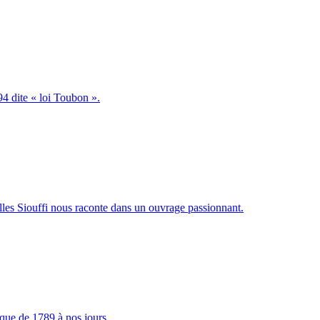
94 dite « loi Toubon ».
 Gilles Siouffi nous raconte dans un ouvrage passionnant.
tique de 1789 à nos jours.