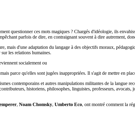
ement questionner ces mots magiques ? Chargés d'idéologie, ils envahissen
empêchant parfois de dire, en contraignant souvent à dire autrement, don
nsure, mais d'une adaptation du langage à des objectifs moraux, pédagogiq
 sur les relations humaines.
deviennent socialement ou
 mais parce qu'elles sont jugées inappropriées. Il s'agit de mettre en plac
ismes contemporains et autres manipulations militantes de la langue r
ntributeurs, historiens, philosophes, linguistes, professeurs, avocats, jou
lemperer
,
Noam Chomsky
,
Umberto Eco
, ont montré comment la régu