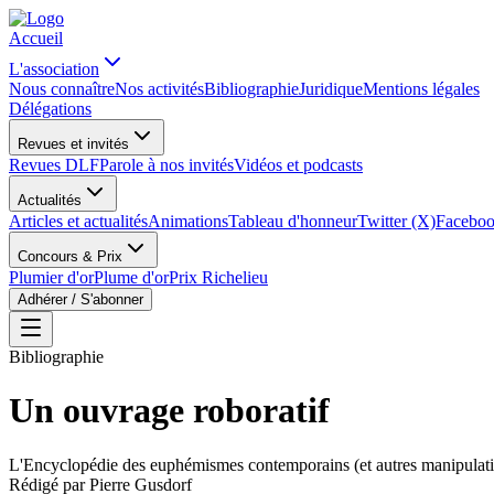
Accueil
L'association
Nous connaître
Nos activités
Bibliographie
Juridique
Mentions légales
Délégations
Revues et invités
Revues DLF
Parole à nos invités
Vidéos et podcasts
Actualités
Articles et actualités
Animations
Tableau d'honneur
Twitter (X)
Facebo
Concours & Prix
Plumier d'or
Plume d'or
Prix Richelieu
Adhérer / S'abonner
Bibliographie
Un ouvrage roboratif
L'Encyclopédie des euphémismes contemporains (et autres manipulations
Rédigé par
Pierre Gusdorf