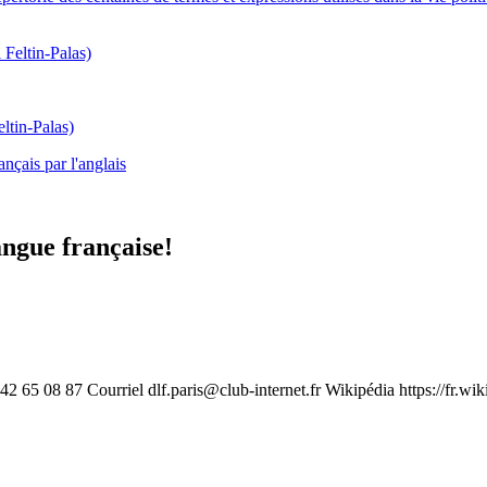
ltin-Palas)
ançais par l'anglais
angue française!
1 42 65 08 87 Courriel
dlf.paris@club-internet.fr
Wikipédia https://fr.wi