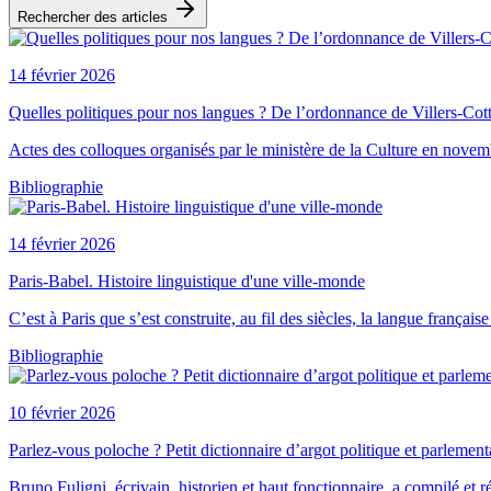
Rechercher des articles
14 février 2026
Quelles politiques pour nos langues ? De l’ordonnance de Villers-Cott
Actes des colloques organisés par le ministère de la Culture en novem
Bibliographie
14 février 2026
Paris-Babel. Histoire linguistique d'une ville-monde
C’est à Paris que s’est construite, au fil des siècles, la langue frança
Bibliographie
10 février 2026
Parlez-vous poloche ? Petit dictionnaire d’argot politique et parlement
Bruno Fuligni, écrivain, historien et haut fonctionnaire, a compilé et r