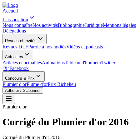
Accueil
L'association
Nous connaître
Nos activités
Bibliographie
Juridique
Mentions légales
Délégations
Revues et invités
Revues DLF
Parole à nos invités
Vidéos et podcasts
Actualités
Articles et actualités
Animations
Tableau d'honneur
Twitter
(X)
Facebook
Concours & Prix
Plumier d'or
Plume d'or
Prix Richelieu
Adhérer / S'abonner
Plumier d'or
Corrigé du Plumier d'or 2016
Corrigé du Plumier d'or 2016