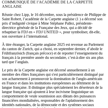
COMMUNIQUÉ DE l’ACADÉMIE DE LA CARPETTE
ANGLAISE
Réunie chez Lipp, le 16 décembre, sous la présidence de Philippe de
Saint Robert, l’académie de la Carpette anglaise (1 ) a décerné son
prix d’indignité civique à Mme Stéphane Pallez, présidente-
directrice générale de la Française des Jeux, qui a décidé de
rebaptiser la FDJ en « FDJ UNITED », pour symboliser, dit-elle,
son ouverture à l’international.
À titre étranger, la Carpette anglaise 2025 est revenue au Parlement
du canton de Zurich, qui a choisi, en septembre dernier, d’abolir le
Frühfranzösich (français précoce) et de reporter l’enseignement du
français à la première année du secondaire, c’est-à-dire six ans plus
tard que l’anglais.
Le prix de la Carpette anglaise est décerné annuellement à un
membre des élites françaises qui s'est particulièrement distingué par
son acharnement à promouvoir la domination de l'anglo-américain
en France et dans les institutions européennes au détriment de la
langue française. Il distingue plus spécialement les déserteurs de la
langue française qui ajoutent à leur incivisme linguistique un
comportement de veule soumission aux diktats des puissances
financières mondialisées, responsables de l'aplatissement des
identités nationales, de la démocratie et des systèmes sociaux