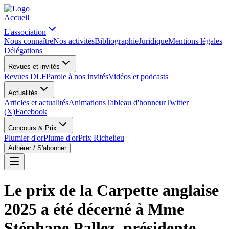
Accueil
L'association
Nous connaître
Nos activités
Bibliographie
Juridique
Mentions légales
Délégations
Revues et invités
Revues DLF
Parole à nos invités
Vidéos et podcasts
Actualités
Articles et actualités
Animations
Tableau d'honneur
Twitter
(X)
Facebook
Concours & Prix
Plumier d'or
Plume d'or
Prix Richelieu
Adhérer / S'abonner
Le prix de la Carpette anglaise
2025 a été décerné à Mme
Stéphane Pallez, présidente-