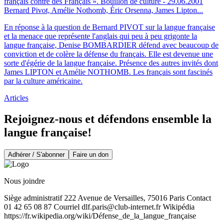
français contre des Français ». Bouillon de culture - 29.06.2001
Bernard Pivot, Amélie Nothomb, Éric Orsenna, James Lipton...
En réponse à la question de Bernard PIVOT sur la langue française
et la menace que représente l'anglais qui peu à peu grigonte la
langue française, Denise BOMBARDIER défend avec beaucoup de
conviction et de colère la défense du français. Elle est devenue une
sorte d'égérie de la langue française. Présence des autres invités dont
James LIPTON et Amélie NOTHOMB. Les français sont fascinés
par la culture américaine.
Articles
Rejoignez-nous et défendons ensemble la
langue française!
Adhérer / S'abonner
Faire un don
Nous joindre
Siège administratif 222 Avenue de Versailles, 75016 Paris Contact
01 42 65 08 87 Courriel
dlf.paris@club-internet.fr
Wikipédia
https://fr.wikipedia.org/wiki/Défense_de_la_langue_française