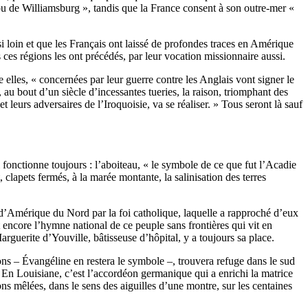
u de Williamsburg », tandis que la France consent à son outre-mer «
 loin et que les Français ont laissé de profondes traces en Amérique
 ces régions les ont précédés, par leur vocation missionnaire aussi.
elles, « concernées par leur guerre contre les Anglais vont signer le
au bout d’un siècle d’incessantes tueries, la raison, triomphant des
et leurs adversaires de l’Iroquoisie, va se réaliser. » Tous seront là sauf
 fonctionne toujours : l’aboiteau, « le symbole de ce que fut l’Acadie
clapets fermés, à la marée montante, la salinisation des terres
s d’Amérique du Nord par la foi catholique, laquelle a rapproché d’eux
t encore l’hymne national de ce peuple sans frontières qui vit en
guerite d’Youville, bâtisseuse d’hôpital, y a toujours sa place.
ns – Évangéline en restera le symbole –, trouvera refuge dans le sud
« En Louisiane, c’est l’accordéon germanique qui a enrichi la matrice
s mêlées, dans le sens des aiguilles d’une montre, sur les centaines