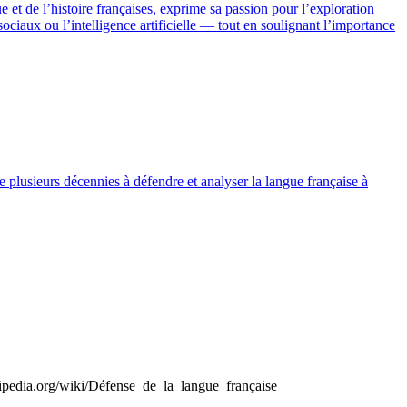
e et de l’histoire françaises, exprime sa passion pour l’exploration
ociaux ou l’intelligence artificielle — tout en soulignant l’importance
lusieurs décennies à défendre et analyser la langue française à
kipedia.org/wiki/Défense_de_la_langue_française