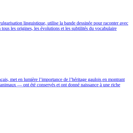
ulgarisation linguistique, utilise la bande dessinée pour raconter avec
ous les origines, les évolutions et les subtilités du vocabulaire
ançais, met en lumière l’importance de l’héritage gaulois en montrant
ux animaux — ont été conservés et ont donné naissance à une riche