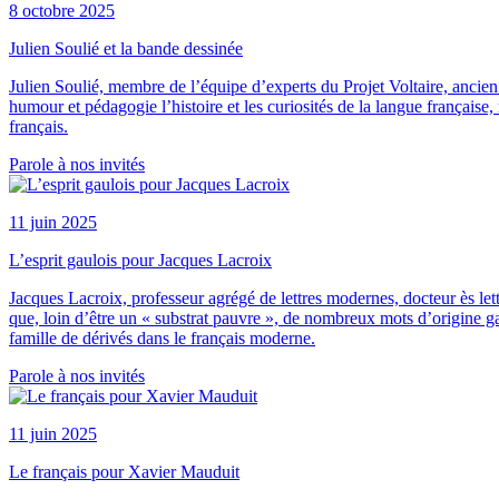
8 octobre 2025
Julien Soulié et la bande dessinée
Julien Soulié, membre de l’équipe d’experts du Projet Voltaire, ancien p
humour et pédagogie l’histoire et les curiosités de la langue française
français.
Parole à nos invités
11 juin 2025
L’esprit gaulois pour Jacques Lacroix
Jacques Lacroix, professeur agrégé de lettres modernes, docteur ès lett
que, loin d’être un « substrat pauvre », de nombreux mots d’origine g
famille de dérivés dans le français moderne.
Parole à nos invités
11 juin 2025
Le français pour Xavier Mauduit