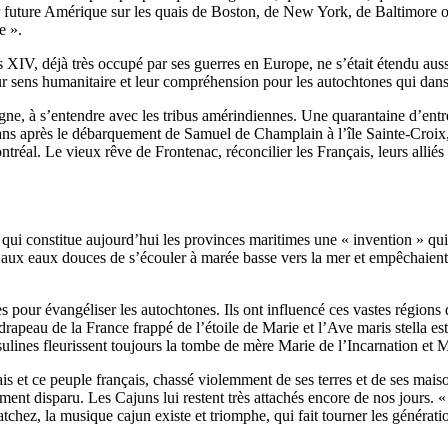
r future Amérique sur les quais de Boston, de New York, de Baltimore o
e ».
XIV, déjà très occupé par ses guerres en Europe, ne s’était étendu aussi
eur sens humanitaire et leur compréhension pour les autochtones qui dans
gne, à s’entendre avec les tribus amérindiennes. Une quarantaine d’entre 
ans après le débarquement de Samuel de Champlain à l’île Sainte-Croix, 
ntréal. Le vieux rêve de Frontenac, réconcilier les Français, leurs alliés 
 qui constitue aujourd’hui les provinces maritimes une « invention » qui
t aux eaux douces de s’écouler à marée basse vers la mer et empêchaient, 
es pour évangéliser les autochtones. Ils ont influencé ces vastes région
drapeau de la France frappé de l’étoile de Marie et l’Ave maris stella es
nes fleurissent toujours la tombe de mère Marie de l’Incarnation et Mar
et ce peuple français, chassé violemment de ses terres et de ses maiso
ement disparu. Les Cajuns lui restent très attachés encore de nos jours. 
ez, la musique cajun existe et triomphe, qui fait tourner les génération