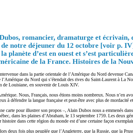
 Dubos, romancier, dramaturge et écrivain, q
e notre déjeuner du 12 octobre [voir p. IV].
a planète d’est en ouest et s’est particuliè
éricaine de la France. Histoires de la Nou
tait intervenue dans la partie orientale de l’Amérique du Nord devenue C
 de l’Amérique du Nord qui s’étendait des rives du Saint-Laurent à La N
om de Louisiane, en souvenir de Louis XIV.
l’Amérique. Nous, Français, nous étions moins nombreux. Nous n’en avo
 à défendre la langue française et peut-être avec plus de mordacité et
une carte pour illustrer son propos –, Alain Dubos nous a emmenés dans 
uébec, dans les plaines d’Abraham, le 13 septembre 1759. Les deux gén
r histoire dans cette région du monde est d’une certaine façon exemplai
alors deux fois plus peuplée que l’Angleterre, que la Russie, que la Pru