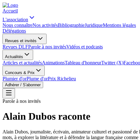
Accueil
L'association
Nous connaître
Nos activités
Bibliographie
Juridique
Mentions légales
Délégations
Revues et invités
Revues DLF
Parole à nos invités
Vidéos et podcasts
Actualités
Articles et actualités
Animations
Tableau d'honneur
Twitter (X)
Facebo
Concours & Prix
Plumier d'or
Plume d'or
Prix Richelieu
Adhérer / S'abonner
Parole à nos invités
Alain Dubos raconte
Alain Dubos, journaliste, écrivain, animateur culturel et passionné de 
mots, à explorer la littérature et à défendre la langue française comme u