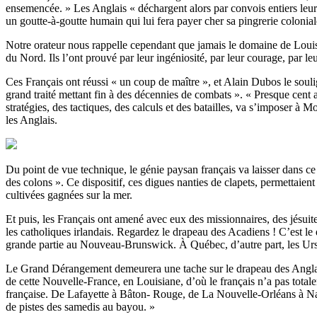
ensemencée. » Les Anglais « déchargent alors par convois entiers leu
un goutte-à-goutte humain qui lui fera payer cher sa pingrerie colonial
Notre orateur nous rappelle cependant que jamais le domaine de Louis 
du Nord. Ils l’ont prouvé par leur ingéniosité, par leur courage, par l
Ces Français ont réussi « un coup de maître », et Alain Dubos le souli
grand traité mettant fin à des décennies de combats ». « Presque cent 
stratégies, des tactiques, des calculs et des batailles, va s’imposer à Mo
les Anglais.
Du point de vue technique, le génie paysan français va laisser dans ce
des colons ». Ce dispositif, ces digues nanties de clapets, permettaien
cultivées gagnées sur la mer.
Et puis, les Français ont amené avec eux des missionnaires, des jésuit
les catholiques irlandais. Regardez le drapeau des Acadiens ! C’est le 
grande partie au Nouveau-Brunswick. À Québec, d’autre part, les Ursuli
Le Grand Dérangement demeurera une tache sur le drapeau des Anglais 
de cette Nouvelle-France, en Louisiane, d’où le français n’a pas total
française. De Lafayette à Bâton- Rouge, de La Nouvelle-Orléans à Natch
de pistes des samedis au bayou. »