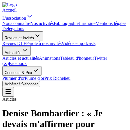
Accueil
L'association
Nous connaître
Nos activités
Bibliographie
Juridique
Mentions légales
Délégations
Revues et invités
Revues DLF
Parole à nos invités
Vidéos et podcasts
Actualités
Articles et actualités
Animations
Tableau d'honneur
Twitter
(X)
Facebook
Concours & Prix
Plumier d'or
Plume d'or
Prix Richelieu
Adhérer / S'abonner
Articles
Denise Bombardier : « Je
devais m'affirmer pour