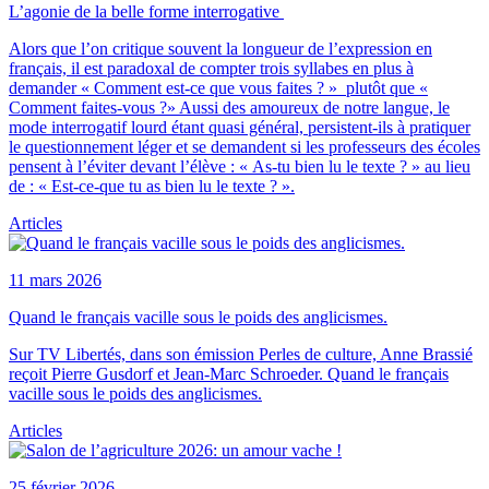
L’agonie de la belle forme interrogative
Alors que l’on critique souvent la longueur de l’expression en
français, il est paradoxal de compter trois syllabes en plus à
demander « Comment est-ce que vous faites ? » plutôt que «
Comment faites-vous ?» Aussi des amoureux de notre langue, le
mode interrogatif lourd étant quasi général, persistent-ils à pratiquer
le questionnement léger et se demandent si les professeurs des écoles
pensent à l’éviter devant l’élève : « As-tu bien lu le texte ? » au lieu
de : « Est-ce-que tu as bien lu le texte ? ».
Articles
11 mars 2026
Quand le français vacille sous le poids des anglicismes.
Sur TV Libertés, dans son émission Perles de culture, Anne Brassié
reçoit Pierre Gusdorf et Jean-Marc Schroeder. Quand le français
vacille sous le poids des anglicismes.
Articles
25 février 2026