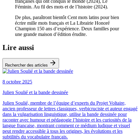
françaises qui ont conquis le monde (2024), Le
Féminin. Au fil des mots et de l’histoire (2024).
De plus, paraîtront bientôt Cent mots latins pour bien
écrire mille mots français et La Librairie Honoré
Champion 150 ans d’expérience. Deux familles pour
une grande maison d’édition érudite.
Lire aussi
Rechercher des articles
8 octobre 2025
Julien Soulié et la bande dessinée
Julien Soulié, membre de l’équipe d’experts du Projet Voltaire,
ancien professeur de lettres classiques, verbicruciste et auteur engagé
dans la vulgarisation linguistique, utilise la bande dessinée pour
raconter avec humour et pédagogie l’histoire et les curiosités de la
langue française, montrant comment ce médium ludique et visuel
peut rendre accessible à tous les origines, les évolutions et les
subtilités du vocabulaire français.