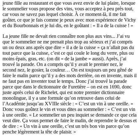
jeune fille au restaurant et que vous avez envie de lui plaire, lorsque
le sommelier vous propose des vins, vous acceptez à peu près tout,
car vous ne savez pas lequel choisir. À ce moment-là, il me fait
goûter, ce que je fais comme je peux avec mon expérience de Vichy
et du Bourbonnais et je lui dis, en le goûtant : « Il a de la cuisse ! »
La jeune fille ne devait rien connaître non plus aux vins... J’ai vu
que le sommelier ne me prenait plus trop au sérieux et j’ai compris
un ou deux ans après que dire « il a de la cuisse » ça n’allait pas du
tout parce que la cuisse, c’est ce qui coule le long du verre, plus ou
moins épais, gras, etc. (on dit « de la jambe » aussi). Après, j’ai
trouvé la parade. On a compris qu’il y avait le premier nez, le
second nez, le gosier, la couleur… On est toujours un peu gêné de
faire le malin parce qu’il y a des mots derrière, on en invente, mais il
ne faut pas en inventer tout le temps. Donc j’ai trouvé la parade
parce que dans le dictionnaire de Furetière – on est en 1690, donc
juste après celui de Richelet, qui est notre premier dictionnaire
monolingue, il y a une formule qu’on retrouve dans celui de
l’Académie jusqu’au XVIIIe siècle : « C’est un vin à une oreille. »
Donc vous goûtez le vin et vous dites au sommelier : « C’est un vin
à une oreille. » Le sommelier un peu inquiet se demande ce que cela
veut dire. Ça vous permet de faire le malin, de reprendre le dessus et
de dire : « Un vin à une oreille, c’est un très bon vin parce qu’on
penche légèrement la tête de plaisir. »