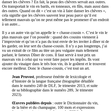
danser les chèvres ? En fait, la peau des chèvres servait aux outres.
On transportait le vin en barils, en tonneaux, en fûts, mais aussi dans
des outres. Quand on dit « c’est un vin à faire danser les chèvres »,
cela signifie que les chèvres sauvent leur peau parce qu’il est
tellement mauvais qu’on ne peut même pas le promener d’un endroit
à un autre...
Il y a un autre vin qu’on appelle le « chasse-cousin ». C’est le vin le
plus mauvais que l’on possède : quand des cousins viennent à
l’improviste et qu’on n’a pas du tout envie de les inviter à dîner ni de
les garder, on leur sert du chasse-cousin. Il n’y a pas longtemps, j’ai
vu un extrait de ce film au titre un peu vulgaire mais tellement
parlant, le fameux Dîner de cons. Il faut servir à tout prix un
mauvais vin à celui qui va venir faire payer les impôts. Ils vont
ajouter du vinaigre dans le très bon vin, ils le goûtent et le trouvent
encore meilleur. Donc le chasse-cousin, c’est tout un art.
Jean Pruvost
, professeur émérite de lexicologie et
d’histoire de la langue française (biographie détaillée
dans le numéro 249 de DLF, 3e trimestre 2013, et suite
de sa bibliographie dans le numéro 289, 3e trimestre
2023).
Œuvres publiées depuis
: outre le Dictionnaire du vin,
de la bière et du champagne, 100 mots et expressions