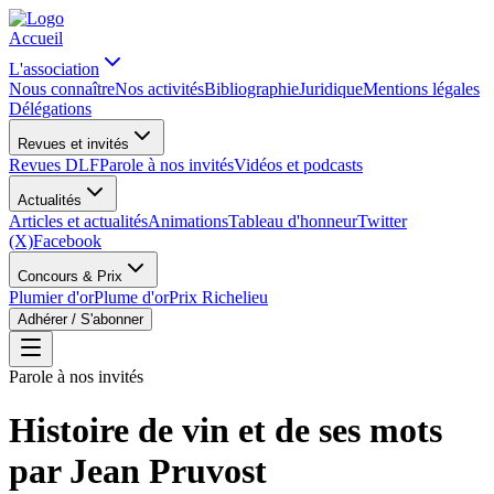
Accueil
L'association
Nous connaître
Nos activités
Bibliographie
Juridique
Mentions légales
Délégations
Revues et invités
Revues DLF
Parole à nos invités
Vidéos et podcasts
Actualités
Articles et actualités
Animations
Tableau d'honneur
Twitter
(X)
Facebook
Concours & Prix
Plumier d'or
Plume d'or
Prix Richelieu
Adhérer / S'abonner
Parole à nos invités
Histoire de vin et de ses mots
par Jean Pruvost