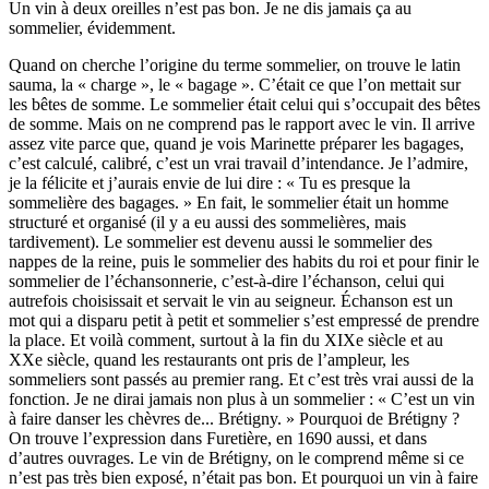
Un vin à deux oreilles n’est pas bon. Je ne dis jamais ça au
sommelier, évidemment.
Quand on cherche l’origine du terme sommelier, on trouve le latin
sauma, la « charge », le « bagage ». C’était ce que l’on mettait sur
les bêtes de somme. Le sommelier était celui qui s’occupait des bêtes
de somme. Mais on ne comprend pas le rapport avec le vin. Il arrive
assez vite parce que, quand je vois Marinette préparer les bagages,
c’est calculé, calibré, c’est un vrai travail d’intendance. Je l’admire,
je la félicite et j’aurais envie de lui dire : « Tu es presque la
sommelière des bagages. » En fait, le sommelier était un homme
structuré et organisé (il y a eu aussi des sommelières, mais
tardivement). Le sommelier est devenu aussi le sommelier des
nappes de la reine, puis le sommelier des habits du roi et pour finir le
sommelier de l’échansonnerie, c’est-à-dire l’échanson, celui qui
autrefois choisissait et servait le vin au seigneur. Échanson est un
mot qui a disparu petit à petit et sommelier s’est empressé de prendre
la place. Et voilà comment, surtout à la fin du XIXe siècle et au
XXe siècle, quand les restaurants ont pris de l’ampleur, les
sommeliers sont passés au premier rang. Et c’est très vrai aussi de la
fonction. Je ne dirai jamais non plus à un sommelier : « C’est un vin
à faire danser les chèvres de... Brétigny. » Pourquoi de Brétigny ?
On trouve l’expression dans Furetière, en 1690 aussi, et dans
d’autres ouvrages. Le vin de Brétigny, on le comprend même si ce
n’est pas très bien exposé, n’était pas bon. Et pourquoi un vin à faire