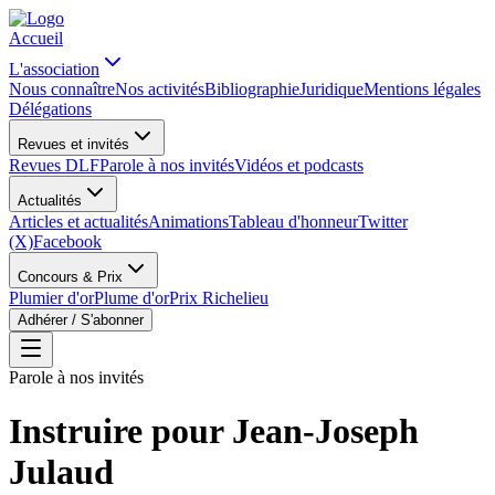
Accueil
L'association
Nous connaître
Nos activités
Bibliographie
Juridique
Mentions légales
Délégations
Revues et invités
Revues DLF
Parole à nos invités
Vidéos et podcasts
Actualités
Articles et actualités
Animations
Tableau d'honneur
Twitter
(X)
Facebook
Concours & Prix
Plumier d'or
Plume d'or
Prix Richelieu
Adhérer / S'abonner
Parole à nos invités
Instruire pour Jean-Joseph
Julaud