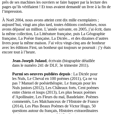
près de ses machines les ouvriers se faire happer par la lecture des
pages qu’ils vérifiaient ! Et tous avaient demandé un livre à la fin de
l’impression.
À Noël 2004, nous avons atteint cent dix mille exemplaires ;
aujourd’hui, vingt ans plus tard, toutes éditions confondues, nous
avons dépassé un million. L’année suivante, en 2005, j’ai écrit, dans
la même collection, La Littérature française, puis La Géographie
française, La Poésie française, La Dictée... et des dizaines d’autres
livres pour la même maison. J’ai vécu vingt-cinq ans de bonheur
avec les éditions First, un bonheur qui toujours se poursuit : j’y étais
encore tout à l’heure.
Jean-Joseph Julaud
, écrivain (biographie détaillée
dans le numéro 241 de DLF, 3e trimestre 2011).
Parmi ses oeuvres publiées depuis
: La Dictée pour
les Nuls, Le Cheval en 100 poèmes (2011), Ça ne va
pas ? Manuel de poésiethérapie, Le français pour les
Nuls juniors (2012), Les Châteaux forts, Cent poèmes
entre chiens et loups (2013), Les plus beaux poèmes
d’Apollinaire, Les Fleurs du mal, Baudelaire. Poèmes
commentés, Les Malchanceux de l’Histoire de France
(2014), Les Plus Beaux Poèmes de Victor Hugo, 50
questions autour du français, Histoires extraordinaires