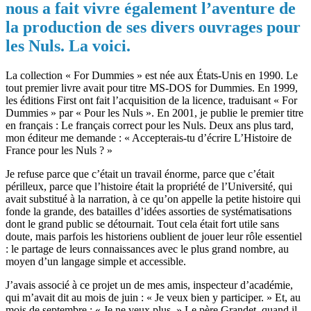
nous a fait vivre également l’aventure de
la production de ses divers ouvrages pour
les Nuls. La voici.
La collection « For Dummies » est née aux États-Unis en 1990. Le
tout premier livre avait pour titre MS-DOS for Dummies. En 1999,
les éditions First ont fait l’acquisition de la licence, traduisant « For
Dummies » par « Pour les Nuls ». En 2001, je publie le premier titre
en français : Le français correct pour les Nuls. Deux ans plus tard,
mon éditeur me demande : « Accepterais-tu d’écrire L’Histoire de
France pour les Nuls ? »
Je refuse parce que c’était un travail énorme, parce que c’était
périlleux, parce que l’histoire était la propriété de l’Université, qui
avait substitué à la narration, à ce qu’on appelle la petite histoire qui
fonde la grande, des batailles d’idées assorties de systématisations
dont le grand public se détournait. Tout cela était fort utile sans
doute, mais parfois les historiens oublient de jouer leur rôle essentiel
: le partage de leurs connaissances avec le plus grand nombre, au
moyen d’un langage simple et accessible.
J’avais associé à ce projet un de mes amis, inspecteur d’académie,
qui m’avait dit au mois de juin : « Je veux bien y participer. » Et, au
mois de septembre : « Je ne veux plus. » Le père Grandet, quand il