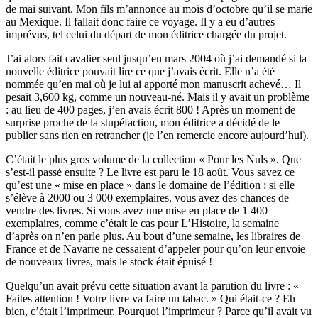
de mai suivant. Mon fils m’annonce au mois d’octobre qu’il se marie
au Mexique. Il fallait donc faire ce voyage. Il y a eu d’autres
imprévus, tel celui du départ de mon éditrice chargée du projet.
J’ai alors fait cavalier seul jusqu’en mars 2004 où j’ai demandé si la
nouvelle éditrice pouvait lire ce que j’avais écrit. Elle n’a été
nommée qu’en mai où je lui ai apporté mon manuscrit achevé… Il
pesait 3,600 kg, comme un nouveau-né. Mais il y avait un problème
: au lieu de 400 pages, j’en avais écrit 800 ! Après un moment de
surprise proche de la stupéfaction, mon éditrice a décidé de le
publier sans rien en retrancher (je l’en remercie encore aujourd’hui).
C’était le plus gros volume de la collection « Pour les Nuls ». Que
s’est-il passé ensuite ? Le livre est paru le 18 août. Vous savez ce
qu’est une « mise en place » dans le domaine de l’édition : si elle
s’élève à 2000 ou 3 000 exemplaires, vous avez des chances de
vendre des livres. Si vous avez une mise en place de 1 400
exemplaires, comme c’était le cas pour L’Histoire, la semaine
d’après on n’en parle plus. Au bout d’une semaine, les libraires de
France et de Navarre ne cessaient d’appeler pour qu’on leur envoie
de nouveaux livres, mais le stock était épuisé !
Quelqu’un avait prévu cette situation avant la parution du livre : «
Faites attention ! Votre livre va faire un tabac. » Qui était-ce ? Eh
bien, c’était l’imprimeur. Pourquoi l’imprimeur ? Parce qu’il avait vu