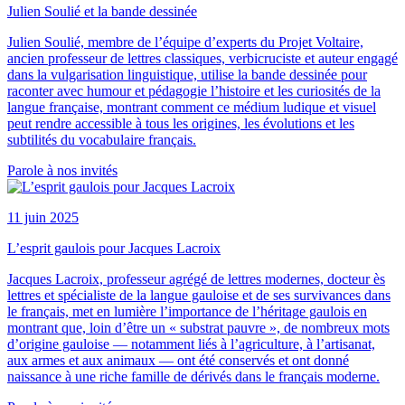
Julien Soulié et la bande dessinée
Julien Soulié, membre de l’équipe d’experts du Projet Voltaire,
ancien professeur de lettres classiques, verbicruciste et auteur engagé
dans la vulgarisation linguistique, utilise la bande dessinée pour
raconter avec humour et pédagogie l’histoire et les curiosités de la
langue française, montrant comment ce médium ludique et visuel
peut rendre accessible à tous les origines, les évolutions et les
subtilités du vocabulaire français.
Parole à nos invités
11 juin 2025
L’esprit gaulois pour Jacques Lacroix
Jacques Lacroix, professeur agrégé de lettres modernes, docteur ès
lettres et spécialiste de la langue gauloise et de ses survivances dans
le français, met en lumière l’importance de l’héritage gaulois en
montrant que, loin d’être un « substrat pauvre », de nombreux mots
d’origine gauloise — notamment liés à l’agriculture, à l’artisanat,
aux armes et aux animaux — ont été conservés et ont donné
naissance à une riche famille de dérivés dans le français moderne.