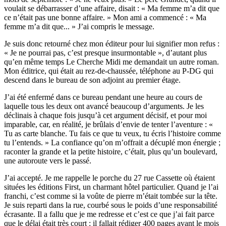
voulait se débarrasser d’une affaire, disait : « Ma femme m’a dit que
ce n’était pas une bonne affaire. » Mon ami a commencé : « Ma
femme m’a dit que... » J’ai compris le message.
Je suis donc retourné chez mon éditeur pour lui signifier mon refus :
« Je ne pourrai pas, c’est presque insurmontable », d’autant plus
qu’en même temps Le Cherche Midi me demandait un autre roman.
Mon éditrice, qui était au rez-de-chaussée, téléphone au P-DG qui
descend dans le bureau de son adjoint au premier étage.
J’ai été enfermé dans ce bureau pendant une heure au cours de
laquelle tous les deux ont avancé beaucoup d’arguments. Je les
déclinais à chaque fois jusqu’à cet argument décisif, et pour moi
imparable, car, en réalité, je brûlais d’envie de tenter l’aventure : «
Tu as carte blanche. Tu fais ce que tu veux, tu écris l’histoire comme
tu l’entends. » La confiance qu’on m’offrait a décuplé mon énergie ;
raconter la grande et la petite histoire, c’était, plus qu’un boulevard,
une autoroute vers le passé.
J’ai accepté. Je me rappelle le porche du 27 rue Cassette où étaient
situées les éditions First, un charmant hôtel particulier. Quand je l’ai
franchi, c’est comme si la voûte de pierre m’était tombée sur la tête.
Je suis reparti dans la rue, courbé sous le poids d’une responsabilité
écrasante. Il a fallu que je me redresse et c’est ce que j’ai fait parce
que le délai était très court : il fallait rédiger 400 pages avant le mois