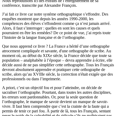
Nous reproduisons ici des extraits de l’enregistrement de sa
conférence, transcrite par Alexandre François.
J’ai fait ce livre car notre système orthographique s’effondre. Des
enquêtes montrent que depuis les années 1990-2000, les
compétences des élèves s’effondrent comme ça n’est jamais arrivé.
Alors, il faut s’interroger : quelles en sont les causes et quels
pourraient en être les remèdes? De ce point de vue, j’ai repris toute
l’histoire de la langue française et de l’orthographe.
Que nous apprend ce livre ? La France a hérité d’une orthographe
atrocement compliquée et savante, d'une orthographe de scribe. Au
moment où, au début du XIXe siècle, la France décide que toute sa
population – analphabète à l’époque – devra apprendre à écrire, elle
décide aussi de ne pas simplifier cette orthographe. Tous les Français
devront absolument apprendre et pratiquer cette orthographe de
scribe, alors qu’au XVIIIe siècle, la correction n'était exigée que des
professionnels ou dans l’imprimerie.
A priori, c’est un objectif fou et pour l’atteindre, on décide de
sacraliser l’orthographe. Pourtant, dans toutes les autres disciplines,
les erreurs sont pardonnables. Or, pour la seule question de
l’orthographe, le manque de savoir devient un manque de savoir-
vivre. Il faut bien comprendre que c’est la crainte de la faute qui a
permis de tenir ce pari fou. À partir de là, tous les Français, sentant
peser le poids de la culpabilité et du ridicule s’ils ne maîtrisaient pas