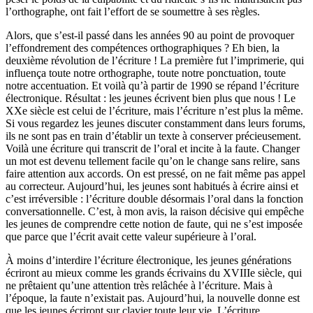
l’orthographe, ont fait l’effort de se soumettre à ses règles.
Alors, que s’est-il passé dans les années 90 au point de provoquer
l’effondrement des compétences orthographiques ? Eh bien, la
deuxième révolution de l’écriture ! La première fut l’imprimerie, qui
influença toute notre orthographe, toute notre ponctuation, toute
notre accentuation. Et voilà qu’à partir de 1990 se répand l’écriture
électronique. Résultat : les jeunes écrivent bien plus que nous ! Le
XXe siècle est celui de l’écriture, mais l’écriture n’est plus la même.
Si vous regardez les jeunes discuter constamment dans leurs forums,
ils ne sont pas en train d’établir un texte à conserver précieusement.
Voilà une écriture qui transcrit de l’oral et incite à la faute. Changer
un mot est devenu tellement facile qu’on le change sans relire, sans
faire attention aux accords. On est pressé, on ne fait même pas appel
au correcteur. Aujourd’hui, les jeunes sont habitués à écrire ainsi et
c’est irréversible : l’écriture double désormais l’oral dans la fonction
conversationnelle. C’est, à mon avis, la raison décisive qui empêche
les jeunes de comprendre cette notion de faute, qui ne s’est imposée
que parce que l’écrit avait cette valeur supérieure à l’oral.
À moins d’interdire l’écriture électronique, les jeunes générations
écriront au mieux comme les grands écrivains du XVIIIe siècle, qui
ne prêtaient qu’une attention très relâchée à l’écriture. Mais à
l’époque, la faute n’existait pas. Aujourd’hui, la nouvelle donne est
que les jeunes écriront sur clavier toute leur vie. L’écriture