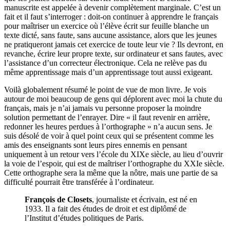
manuscrite est appelée à devenir complètement marginale. C’est un
fait et il faut s’interroger : doit-on continuer à apprendre le français
pour maîtriser un exercice où l’élève écrit sur feuille blanche un
texte dicté, sans faute, sans aucune assistance, alors que les jeunes
ne pratiqueront jamais cet exercice de toute leur vie ? Ils devront, en
revanche, écrire leur propre texte, sur ordinateur et sans fautes, avec
l’assistance d’un correcteur électronique. Cela ne relève pas du
même apprentissage mais d’un apprentissage tout aussi exigeant.
Voilà globalement résumé le point de vue de mon livre. Je vois
autour de moi beaucoup de gens qui déplorent avec moi la chute du
français, mais je n’ai jamais vu personne proposer la moindre
solution permettant de l’enrayer. Dire « il faut revenir en arrière,
redonner les heures perdues à l’orthographe » n’a aucun sens. Je
suis désolé de voir à quel point ceux qui se présentent comme les
amis des enseignants sont leurs pires ennemis en pensant
uniquement à un retour vers l’école du XIXe siècle, au lieu d’ouvrir
la voie de l’espoir, qui est de maîtriser l’orthographe du XXIe siècle.
Cette orthographe sera la même que la nôtre, mais une partie de sa
difficulté pourrait être transférée à l’ordinateur.
François de Closets
, journaliste et écrivain, est né en
1933. Il a fait des études de droit et est diplômé de
l’Institut d’études politiques de Paris.