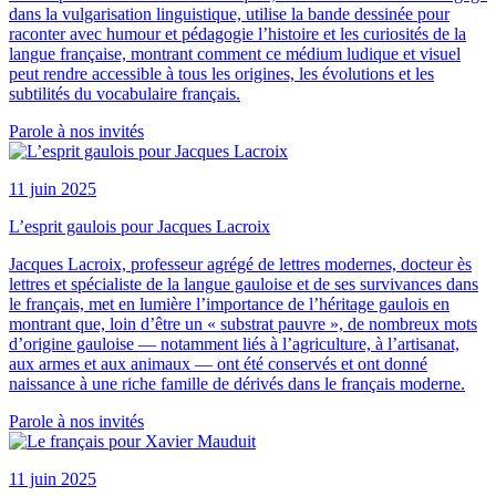
dans la vulgarisation linguistique, utilise la bande dessinée pour
raconter avec humour et pédagogie l’histoire et les curiosités de la
langue française, montrant comment ce médium ludique et visuel
peut rendre accessible à tous les origines, les évolutions et les
subtilités du vocabulaire français.
Parole à nos invités
11 juin 2025
L’esprit gaulois pour Jacques Lacroix
Jacques Lacroix, professeur agrégé de lettres modernes, docteur ès
lettres et spécialiste de la langue gauloise et de ses survivances dans
le français, met en lumière l’importance de l’héritage gaulois en
montrant que, loin d’être un « substrat pauvre », de nombreux mots
d’origine gauloise — notamment liés à l’agriculture, à l’artisanat,
aux armes et aux animaux — ont été conservés et ont donné
naissance à une riche famille de dérivés dans le français moderne.
Parole à nos invités
11 juin 2025