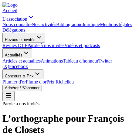
Accueil
L'association
Nous connaître
Nos activités
Bibliographie
Juridique
Mentions légales
Délégations
Revues et invités
Revues DLF
Parole à nos invités
Vidéos et podcasts
Actualités
Articles et actualités
Animations
Tableau d'honneur
Twitter
(X)
Facebook
Concours & Prix
Plumier d'or
Plume d'or
Prix Richelieu
Adhérer / S'abonner
Parole à nos invités
L’orthographe pour François
de Closets