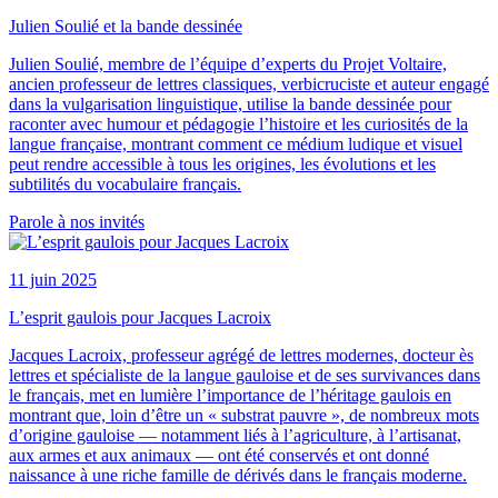
Julien Soulié et la bande dessinée
Julien Soulié, membre de l’équipe d’experts du Projet Voltaire,
ancien professeur de lettres classiques, verbicruciste et auteur engagé
dans la vulgarisation linguistique, utilise la bande dessinée pour
raconter avec humour et pédagogie l’histoire et les curiosités de la
langue française, montrant comment ce médium ludique et visuel
peut rendre accessible à tous les origines, les évolutions et les
subtilités du vocabulaire français.
Parole à nos invités
11 juin 2025
L’esprit gaulois pour Jacques Lacroix
Jacques Lacroix, professeur agrégé de lettres modernes, docteur ès
lettres et spécialiste de la langue gauloise et de ses survivances dans
le français, met en lumière l’importance de l’héritage gaulois en
montrant que, loin d’être un « substrat pauvre », de nombreux mots
d’origine gauloise — notamment liés à l’agriculture, à l’artisanat,
aux armes et aux animaux — ont été conservés et ont donné
naissance à une riche famille de dérivés dans le français moderne.