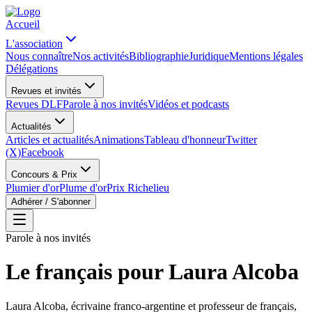
Accueil
L'association
Nous connaître
Nos activités
Bibliographie
Juridique
Mentions légales
Délégations
Revues et invités
Revues DLF
Parole à nos invités
Vidéos et podcasts
Actualités
Articles et actualités
Animations
Tableau d'honneur
Twitter
(X)
Facebook
Concours & Prix
Plumier d'or
Plume d'or
Prix Richelieu
Adhérer / S'abonner
Parole à nos invités
Le français pour Laura Alcoba
Laura Alcoba, écrivaine franco-argentine et professeur de français,