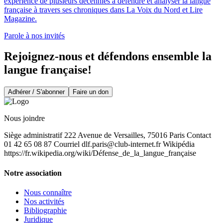
expérience de plusieurs décennies à défendre et analyser la langue
française à travers ses chroniques dans La Voix du Nord et Lire
Magazine.
Parole à nos invités
Rejoignez-nous et défendons ensemble la
langue française!
Adhérer / S'abonner
Faire un don
Nous joindre
Siège administratif 222 Avenue de Versailles, 75016 Paris Contact
01 42 65 08 87 Courriel
dlf.paris@club-internet.fr
Wikipédia
https://fr.wikipedia.org/wiki/Défense_de_la_langue_française
Notre association
Nous connaître
Nos activités
Bibliographie
Juridique