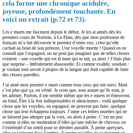
cela forme une chronique acidulée,
joyeuse, profondément touchante. En
voici un extrait (p.72 et 73).
Les e muets me fascinent depuis le début. Je les ai aimés dès les
premiers cours de Noémie, à La Plata, dès que mon professeur de
français m’a fait découvrir le premier d’entre eux, celui qu’elle
cachait au bout de son prénom. Une voyelle muette ! Quand on ne
connaît que l’espagnol, on ne peut pas imaginer que de telles choses
existent – une voyelle qui est là mais qui se tait, ça alors ! J’étais plus
que surprise – littéralement abasourdie. Et comme exaltée, soudain :
je voulais tout savoir à propos de la langue qui était capable de faire
des choses pareilles.
J’ai aimé mon premier e muet comme tous ceux qui ont suivi. Mais
c’est plus que ça, en vérité. Je crois que, tous autant qu’ils sont, je
les admire. Parfois, il me semble même que les e muets m’émeuvent,
au fond. Être à la fois indispensables et silencieuses : voilà quelque
chose que les voyelles, en espagnol, ne peuvent pas faire, quelque
chose qui leur échappera toujours. J’aime ces lettres muettes qui ne
se laissent pas attraper par la voix, ou alors à peine. C’est un peu
comme si elles ne montraient d’elles qu’une mèche de cheveux ou
l’extrémité d’un orteil pour se dérober aussitôt. À peine aperçues,
elles se tapissent dans l’ombre. À moins qu’elles ne se tiennent en