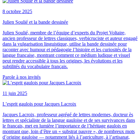
8 octobre 2025
Julien Soulié et la bande dessinée
Julien Soulié, membre de l’équipe d’experts du Projet Voltaire,
ancien professeur de lettres classiques, verbicruciste et auteur engagé
dans la vulgarisation linguistique, utilise la bande dessinée pour
raconter avec humour et pédagogie l’histoire et les curiosités de la
langue française, montrant comment ce médium ludique et visuel
peut rendre accessible à tous les origines, les évolutions et les
subtilités du vocabulaire français.
Parole à nos invités
11 juin 2025
L’esprit gaulois pour Jacques Lacroix
Jacques Lacroix, professeur agrégé de lettres modernes, docteur ès
lettres et spécialiste de la langue gauloise et de ses survivances dans
le français, met en lumière l’importance de l’héritage gaulois en
montrant que, loin d’être un « substrat pauvre », de nombreux mots
d’origine gauloise — notamment liés à l’agriculture, à l’artisanat,