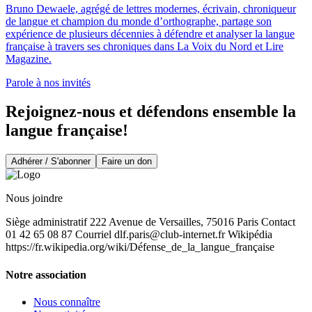
Bruno Dewaele, agrégé de lettres modernes, écrivain, chroniqueur
de langue et champion du monde d’orthographe, partage son
expérience de plusieurs décennies à défendre et analyser la langue
française à travers ses chroniques dans La Voix du Nord et Lire
Magazine.
Parole à nos invités
Rejoignez-nous et défendons ensemble la
langue française!
Adhérer / S'abonner
Faire un don
Nous joindre
Siège administratif 222 Avenue de Versailles, 75016 Paris Contact
01 42 65 08 87 Courriel
dlf.paris@club-internet.fr
Wikipédia
https://fr.wikipedia.org/wiki/Défense_de_la_langue_française
Notre association
Nous connaître