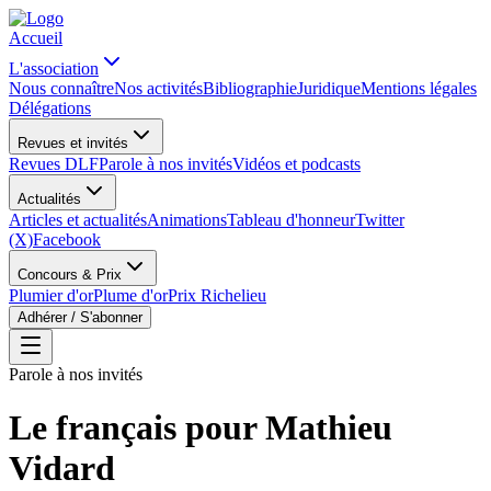
Accueil
L'association
Nous connaître
Nos activités
Bibliographie
Juridique
Mentions légales
Délégations
Revues et invités
Revues DLF
Parole à nos invités
Vidéos et podcasts
Actualités
Articles et actualités
Animations
Tableau d'honneur
Twitter
(X)
Facebook
Concours & Prix
Plumier d'or
Plume d'or
Prix Richelieu
Adhérer / S'abonner
Parole à nos invités
Le français pour Mathieu
Vidard