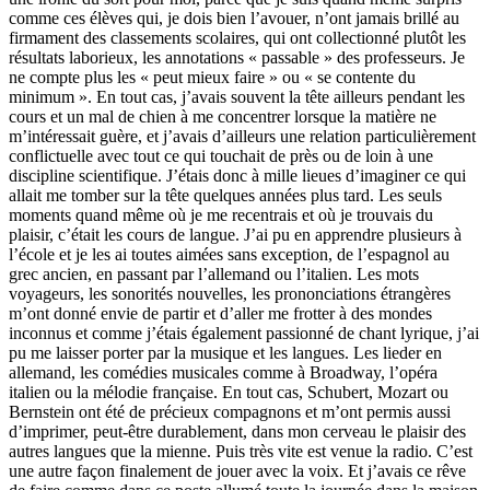
comme ces élèves qui, je dois bien l’avouer, n’ont jamais brillé au
firmament des classements scolaires, qui ont collectionné plutôt les
résultats laborieux, les annotations « passable » des professeurs. Je
ne compte plus les « peut mieux faire » ou « se contente du
minimum ». En tout cas, j’avais souvent la tête ailleurs pendant les
cours et un mal de chien à me concentrer lorsque la matière ne
m’intéressait guère, et j’avais d’ailleurs une relation particulièrement
conflictuelle avec tout ce qui touchait de près ou de loin à une
discipline scientifique. J’étais donc à mille lieues d’imaginer ce qui
allait me tomber sur la tête quelques années plus tard. Les seuls
moments quand même où je me recentrais et où je trouvais du
plaisir, c’était les cours de langue. J’ai pu en apprendre plusieurs à
l’école et je les ai toutes aimées sans exception, de l’espagnol au
grec ancien, en passant par l’allemand ou l’italien. Les mots
voyageurs, les sonorités nouvelles, les prononciations étrangères
m’ont donné envie de partir et d’aller me frotter à des mondes
inconnus et comme j’étais également passionné de chant lyrique, j’ai
pu me laisser porter par la musique et les langues. Les lieder en
allemand, les comédies musicales comme à Broadway, l’opéra
italien ou la mélodie française. En tout cas, Schubert, Mozart ou
Bernstein ont été de précieux compagnons et m’ont permis aussi
d’imprimer, peut-être durablement, dans mon cerveau le plaisir des
autres langues que la mienne. Puis très vite est venue la radio. C’est
une autre façon finalement de jouer avec la voix. Et j’avais ce rêve