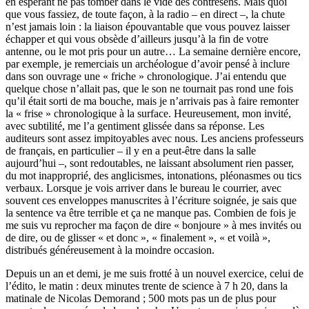
en espérant ne pas tomber dans le vide des contresens. Mais quoi
que vous fassiez, de toute façon, à la radio – en direct –, la chute
n’est jamais loin : la liaison épouvantable que vous pouvez laisser
échapper et qui vous obsède d’ailleurs jusqu’à la fin de votre
antenne, ou le mot pris pour un autre… La semaine dernière encore,
par exemple, je remerciais un archéologue d’avoir pensé à inclure
dans son ouvrage une « friche » chronologique. J’ai entendu que
quelque chose n’allait pas, que le son ne tournait pas rond une fois
qu’il était sorti de ma bouche, mais je n’arrivais pas à faire remonter
la « frise » chronologique à la surface. Heureusement, mon invité,
avec subtilité, me l’a gentiment glissée dans sa réponse. Les
auditeurs sont assez impitoyables avec nous. Les anciens professeurs
de français, en particulier – il y en a peut-être dans la salle
aujourd’hui –, sont redoutables, ne laissant absolument rien passer,
du mot inapproprié, des anglicismes, intonations, pléonasmes ou tics
verbaux. Lorsque je vois arriver dans le bureau le courrier, avec
souvent ces enveloppes manuscrites à l’écriture soignée, je sais que
la sentence va être terrible et ça ne manque pas. Combien de fois je
me suis vu reprocher ma façon de dire « bonjoure » à mes invités ou
de dire, ou de glisser « et donc », « finalement », « et voilà »,
distribués généreusement à la moindre occasion.
Depuis un an et demi, je me suis frotté à un nouvel exercice, celui de
l’édito, le matin : deux minutes trente de science à 7 h 20, dans la
matinale de Nicolas Demorand ; 500 mots pas un de plus pour