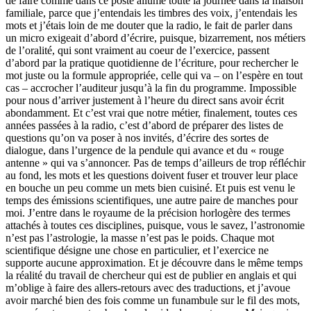
de faire comme dans ce poste allumé toute la journée dans la maison
familiale, parce que j’entendais les timbres des voix, j’entendais les
mots et j’étais loin de me douter que la radio, le fait de parler dans
un micro exigeait d’abord d’écrire, puisque, bizarrement, nos métiers
de l’oralité, qui sont vraiment au coeur de l’exercice, passent
d’abord par la pratique quotidienne de l’écriture, pour rechercher le
mot juste ou la formule appropriée, celle qui va – on l’espère en tout
cas – accrocher l’auditeur jusqu’à la fin du programme. Impossible
pour nous d’arriver justement à l’heure du direct sans avoir écrit
abondamment. Et c’est vrai que notre métier, finalement, toutes ces
années passées à la radio, c’est d’abord de préparer des listes de
questions qu’on va poser à nos invités, d’écrire des sortes de
dialogue, dans l’urgence de la pendule qui avance et du « rouge
antenne » qui va s’annoncer. Pas de temps d’ailleurs de trop réfléchir
au fond, les mots et les questions doivent fuser et trouver leur place
en bouche un peu comme un mets bien cuisiné. Et puis est venu le
temps des émissions scientifiques, une autre paire de manches pour
moi. J’entre dans le royaume de la précision horlogère des termes
attachés à toutes ces disciplines, puisque, vous le savez, l’astronomie
n’est pas l’astrologie, la masse n’est pas le poids. Chaque mot
scientifique désigne une chose en particulier, et l’exercice ne
supporte aucune approximation. Et je découvre dans le même temps
la réalité du travail de chercheur qui est de publier en anglais et qui
m’oblige à faire des allers-retours avec des traductions, et j’avoue
avoir marché bien des fois comme un funambule sur le fil des mots,