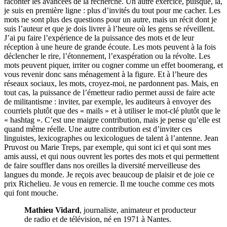
raconter les avancées de la recherche. Un autre exercice, puisque, là,
je suis en première ligne : plus d’invités du tout pour me cacher. Les
mots ne sont plus des questions pour un autre, mais un récit dont je
suis l’auteur et que je dois livrer à l’heure où les gens se réveillent.
J’ai pu faire l’expérience de la puissance des mots et de leur
réception à une heure de grande écoute. Les mots peuvent à la fois
déclencher le rire, l’étonnement, l’exaspération ou la révolte. Les
mots peuvent piquer, irriter ou cogner comme un effet boomerang, et
vous revenir donc sans ménagement à la figure. Et à l’heure des
réseaux sociaux, les mots, croyez-moi, ne pardonnent pas. Mais, en
tout cas, la puissance de l’émetteur radio permet aussi de faire acte
de militantisme : inviter, par exemple, les auditeurs à envoyer des
courriels plutôt que des « mails » et à utiliser le mot-clé plutôt que le
« hashtag ». C’est une maigre contribution, mais je pense qu’elle est
quand même réelle. Une autre contribution est d’inviter ces
linguistes, lexicographes ou lexicologues de talent à l’antenne. Jean
Pruvost ou Marie Treps, par exemple, qui sont ici et qui sont mes
amis aussi, et qui nous ouvrent les portes des mots et qui permettent
de faire souffler dans nos oreilles la diversité merveilleuse des
langues du monde. Je reçois avec beaucoup de plaisir et de joie ce
prix Richelieu. Je vous en remercie. Il me touche comme ces mots
qui font mouche.
Mathieu Vidard
, journaliste, animateur et producteur
de radio et de télévision, né en 1971 à Nantes.