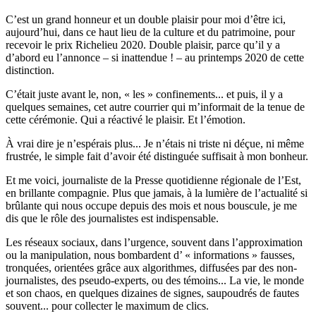
C’est un grand honneur et un double plaisir pour moi d’être ici,
aujourd’hui, dans ce haut lieu de la culture et du patrimoine, pour
recevoir le prix Richelieu 2020. Double plaisir, parce qu’il y a
d’abord eu l’annonce – si inattendue ! – au printemps 2020 de cette
distinction.
C’était juste avant le, non, « les » confinements... et puis, il y a
quelques semaines, cet autre courrier qui m’informait de la tenue de
cette cérémonie. Qui a réactivé le plaisir. Et l’émotion.
À vrai dire je n’espérais plus... Je n’étais ni triste ni déçue, ni même
frustrée, le simple fait d’avoir été distinguée suffisait à mon bonheur.
Et me voici, journaliste de la Presse quotidienne régionale de l’Est,
en brillante compagnie. Plus que jamais, à la lumière de l’actualité si
brûlante qui nous occupe depuis des mois et nous bouscule, je me
dis que le rôle des journalistes est indispensable.
Les réseaux sociaux, dans l’urgence, souvent dans l’approximation
ou la manipulation, nous bombardent d’ « informations » fausses,
tronquées, orientées grâce aux algorithmes, diffusées par des non-
journalistes, des pseudo-experts, ou des témoins... La vie, le monde
et son chaos, en quelques dizaines de signes, saupoudrés de fautes
souvent... pour collecter le maximum de clics.