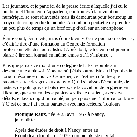
Les journaux, et je parle ici de la presse écrite à laquelle j’ai eu le
bonheur et l’honneur d’appartenir, confrontés à la révolution
numérique, se sont réinventés mais ils demeurent pour beaucoup un
moyen de comprendre le monde. À condition peut-être de prendre
un peu plus de temps qu’un bref coup d’œil sur un smartphone.
Écrire court, écrire vite, mais écrire bien. « Écrire pour son lecteur »,
c’était le titre d’une formation au Centre de formation
professionnelle des journalistes ! Après tout, le lecteur doit prendre
plaisir à lire son journal en même temps qu’il s’informe...
Plus que jamais ce mot d’une collègue de L’Est républicain –
devenue une amie – à l’époque où j’étais journaliste au Républicain
lorrain résonne en moi : « Ce métier, ce n’est rien d’autre que
raconter la vie des gens aux gens. » Qu’il s’agisse d’économie, de
justice, de politique, de faits divers, de la covid ou de la guerre en
Ukraine, que seraient les « papiers » s’ils ne disaient, avec des
détails, et beaucoup d’humanité, un peu plus que l’information brute
? C’est ce que j’ai voulu partager avec mes lecteurs. Toujours.
Monique Raux
, née le 23 avril 1957 à Nancy,
journaliste.
Après des études de droit à Nancy, entre au
Républicain lorrain, en 1979, comme pigiste et y fait