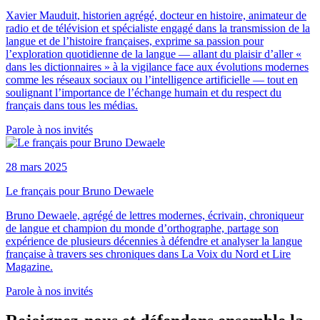
Xavier Mauduit, historien agrégé, docteur en histoire, animateur de
radio et de télévision et spécialiste engagé dans la transmission de la
langue et de l’histoire françaises, exprime sa passion pour
l’exploration quotidienne de la langue — allant du plaisir d’aller «
dans les dictionnaires » à la vigilance face aux évolutions modernes
comme les réseaux sociaux ou l’intelligence artificielle — tout en
soulignant l’importance de l’échange humain et du respect du
français dans tous les médias.
Parole à nos invités
28 mars 2025
Le français pour Bruno Dewaele
Bruno Dewaele, agrégé de lettres modernes, écrivain, chroniqueur
de langue et champion du monde d’orthographe, partage son
expérience de plusieurs décennies à défendre et analyser la langue
française à travers ses chroniques dans La Voix du Nord et Lire
Magazine.
Parole à nos invités