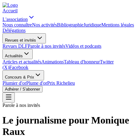
Accueil
L'association
Nous connaître
Nos activités
Bibliographie
Juridique
Mentions légales
Délégations
Revues et invités
Revues DLF
Parole à nos invités
Vidéos et podcasts
Actualités
Articles et actualités
Animations
Tableau d'honneur
Twitter
(X)
Facebook
Concours & Prix
Plumier d'or
Plume d'or
Prix Richelieu
Adhérer / S'abonner
Parole à nos invités
Le journalisme pour Monique
Raux