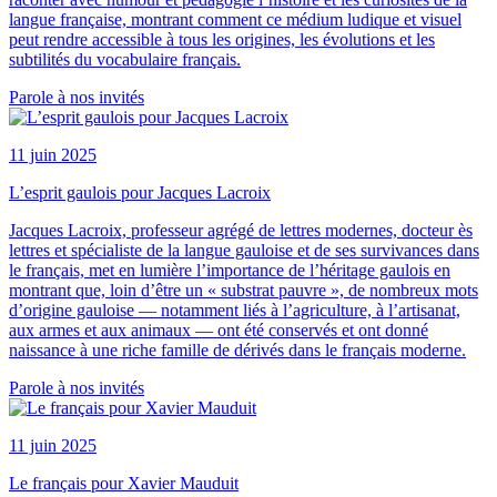
langue française, montrant comment ce médium ludique et visuel
peut rendre accessible à tous les origines, les évolutions et les
subtilités du vocabulaire français.
Parole à nos invités
11 juin 2025
L’esprit gaulois pour Jacques Lacroix
Jacques Lacroix, professeur agrégé de lettres modernes, docteur ès
lettres et spécialiste de la langue gauloise et de ses survivances dans
le français, met en lumière l’importance de l’héritage gaulois en
montrant que, loin d’être un « substrat pauvre », de nombreux mots
d’origine gauloise — notamment liés à l’agriculture, à l’artisanat,
aux armes et aux animaux — ont été conservés et ont donné
naissance à une riche famille de dérivés dans le français moderne.
Parole à nos invités
11 juin 2025
Le français pour Xavier Mauduit