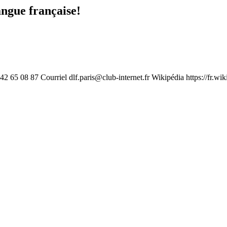
angue française!
1 42 65 08 87 Courriel
dlf.paris@club-internet.fr
Wikipédia https://fr.wi