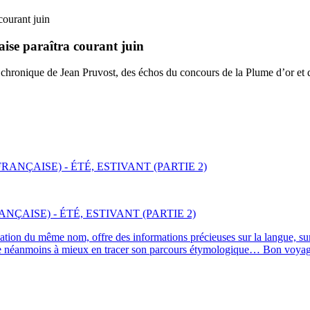
aise paraîtra courant juin
hronique de Jean Pruvost, des échos du concours de la Plume d’or et d
ÇAISE) - ÉTÉ, ESTIVANT (PARTIE 2)
ion du même nom, offre des informations précieuses sur la langue, sur
l reste néanmoins à mieux en tracer son parcours étymologique… Bon voyag