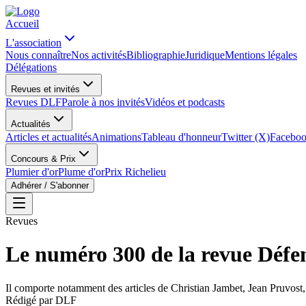
Accueil
L'association
Nous connaître
Nos activités
Bibliographie
Juridique
Mentions légales
Délégations
Revues et invités
Revues DLF
Parole à nos invités
Vidéos et podcasts
Actualités
Articles et actualités
Animations
Tableau d'honneur
Twitter (X)
Facebo
Concours & Prix
Plumier d'or
Plume d'or
Prix Richelieu
Adhérer / S'abonner
Revues
Le numéro 300 de la revue Défen
Il comporte notamment des articles de Christian Jambet, Jean Pruvos
Rédigé par
DLF