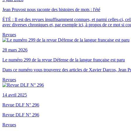
Jean Pruvost nous raconte des histoires de mots : l'été
ÉTÉ : Il est des revues insuffisamment connues, et parmi celles-ci, cel
avec diverses chroniques et, par exemple ici, à propos de ce mot si cou
Revues
28 mars 2026
Le numéro 299 de la revue Défense de la langue française est paru
Dans ce numéro vous trouverez des articles de Xavier Darcos, Jean Pr
Revues
14 avril 2025
Revue DLF N° 296
Revue DLF N° 296
Revues