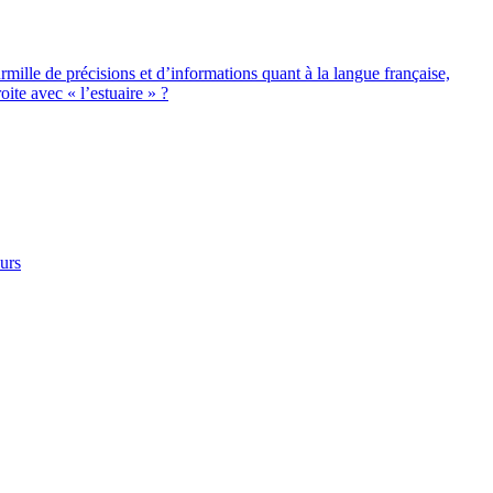
rmille de précisions et d’informations quant à la langue française,
ite avec « l’estuaire » ?
urs