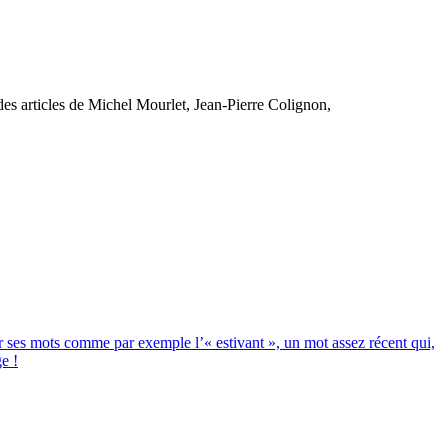
es articles de Michel Mourlet, Jean-Pierre Colignon,
 ses mots comme par exemple l’« estivant », un mot assez récent qui,
e !