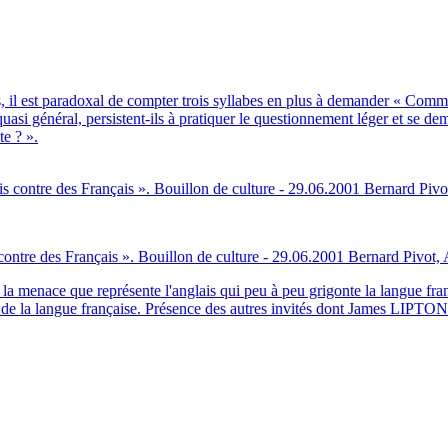
is, il est paradoxal de compter trois syllabes en plus à demander « Com
asi général, persistent-ils à pratiquer le questionnement léger et se dema
te ? ».
 contre des Français ». Bouillon de culture - 29.06.2001 Bernard Pivot
et la menace que représente l'anglais qui peu à peu grigonte la lang
rie de la langue française. Présence des autres invités dont James LIP