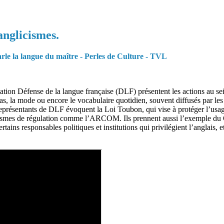
anglicismes.
arle la langue du maître - Perles de Culture - TVL
iation Défense de la langue française (DLF) présentent les actions au sei
as, la mode ou encore le vocabulaire quotidien, souvent diffusés par les 
représentants de DLF évoquent la Loi Toubon, qui vise à protéger l’usag
anismes de régulation comme l’ARCOM. Ils prennent aussi l’exemple du Q
e certains responsables politiques et institutions qui privilégient l’angla