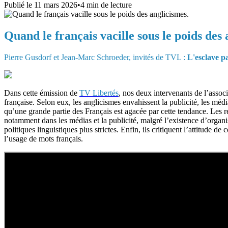
Publié le
11 mars 2026
•
4
min de lecture
Quand le français vacille sous le poids des 
Pierre Gusdorf et Jean-Marc Schroeder, invités de TVL :
L'esclave p
Dans cette émission de
TV Libertés
, nos deux intervenants de l’assoc
française. Selon eux, les anglicismes envahissent la publicité, les médi
qu’une grande partie des Français est agacée par cette tendance. Les 
notamment dans les médias et la publicité, malgré l’existence d’org
politiques linguistiques plus strictes. Enfin, ils critiquent l’attitude d
l’usage de mots français.