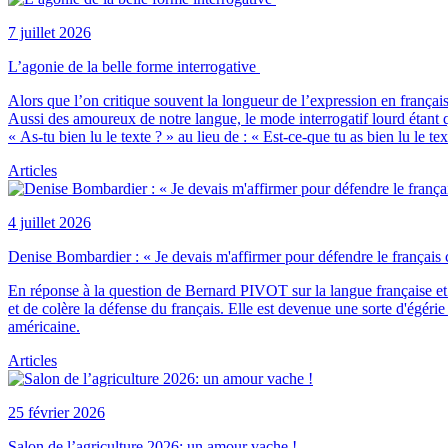
7 juillet 2026
L’agonie de la belle forme interrogative
Alors que l’on critique souvent la longueur de l’expression en frança
Aussi des amoureux de notre langue, le mode interrogatif lourd étant qu
« As-tu bien lu le texte ? » au lieu de : « Est-ce-que tu as bien lu le tex
Articles
4 juillet 2026
Denise Bombardier : « Je devais m'affirmer pour défendre le français
En réponse à la question de Bernard PIVOT sur la langue française 
et de colère la défense du français. Elle est devenue une sorte d'égé
américaine.
Articles
25 février 2026
Salon de l’agriculture 2026: un amour vache !