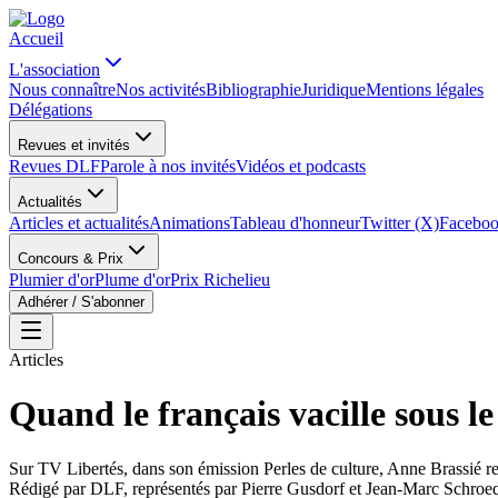
Accueil
L'association
Nous connaître
Nos activités
Bibliographie
Juridique
Mentions légales
Délégations
Revues et invités
Revues DLF
Parole à nos invités
Vidéos et podcasts
Actualités
Articles et actualités
Animations
Tableau d'honneur
Twitter (X)
Facebo
Concours & Prix
Plumier d'or
Plume d'or
Prix Richelieu
Adhérer / S'abonner
Articles
Quand le français vacille sous le
Sur TV Libertés, dans son émission Perles de culture, Anne Brassié re
Rédigé par
DLF, représentés par Pierre Gusdorf et Jean-Marc Schroe