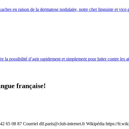
aches en raison de la dermatose nodulaire, notre cher linguiste et vice-
e la possibilité d’agir rapidement et simplement pour lutter contre les 
angue française!
1 42 65 08 87 Courriel
dlf.paris@club-internet.fr
Wikipédia https://fr.wi