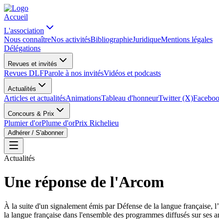
Accueil
L'association
Nous connaître
Nos activités
Bibliographie
Juridique
Mentions légales
Délégations
Revues et invités
Revues DLF
Parole à nos invités
Vidéos et podcasts
Actualités
Articles et actualités
Animations
Tableau d'honneur
Twitter (X)
Facebo
Concours & Prix
Plumier d'or
Plume d'or
Prix Richelieu
Adhérer / S'abonner
Actualités
Une réponse de l'Arcom
À la suite d'un signalement émis par Défense de la langue française,
la langue française dans l'ensemble des programmes diffusés sur ses a