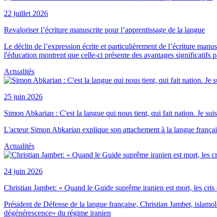
22 juillet 2026
Revaloriser l’écriture manuscrite pour l’apprentissage de la langue
Le déclin de l’expression écrite et particulièrement de l’écriture manu
l'éducation montrent que celle-ci présente des avantages significatifs p
Actualités
25 juin 2026
Simon Abkarian : C'est la langue qui nous tient, qui fait nation. Je su
L'acteur Simon Abkarian explique son attachement à la langue frança
Actualités
24 juin 2026
Christian Jambet: « Quand le Guide suprême iranien est mort, les cris 
Président de Défense de la langue française, Christian Jambet, islamolog
dégénérescence» du régime iranien