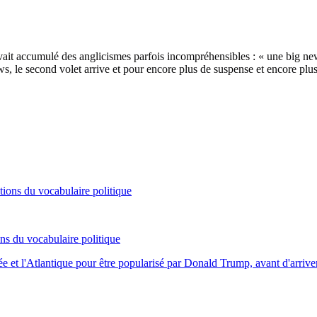
avait accumulé des anglicismes parfois incompréhensibles : « une big n
s, le second volet arrive et pour encore plus de suspense et encore plu
ons du vocabulaire politique
anée et l'Atlantique pour être popularisé par Donald Trump, avant d'ar