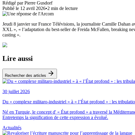
Rédigé par
Pierre Gusdorf
Publié le
12 avril 2026
•
2
min de lecture
Jeudi 8 janvier sur France Télévisions, la journaliste Camille Dahan 
XXL », « l’adaptation du best-seller de Freida McFallen, breaking new
casting ».
Lire aussi
Rechercher des articles
30 juillet 2026
Du « complexe militaro-industriel » à « l’État profond » : les tribulati
Né en Turquie, le concept d' « État profond » a traversé la Méditerr
Entretemps la signification de cette expression a évolué.
Actualités