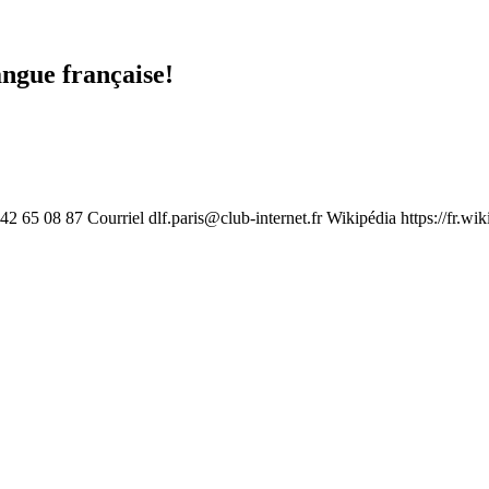
angue française!
1 42 65 08 87 Courriel
dlf.paris@club-internet.fr
Wikipédia https://fr.wi