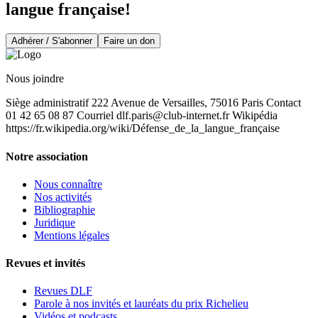
langue française!
Adhérer / S'abonner
Faire un don
Nous joindre
Siège administratif 222 Avenue de Versailles, 75016 Paris Contact
01 42 65 08 87 Courriel
dlf.paris@club-internet.fr
Wikipédia
https://fr.wikipedia.org/wiki/Défense_de_la_langue_française
Notre association
Nous connaître
Nos activités
Bibliographie
Juridique
Mentions légales
Revues et invités
Revues DLF
Parole à nos invités et lauréats du prix Richelieu
Vidéos et podcasts