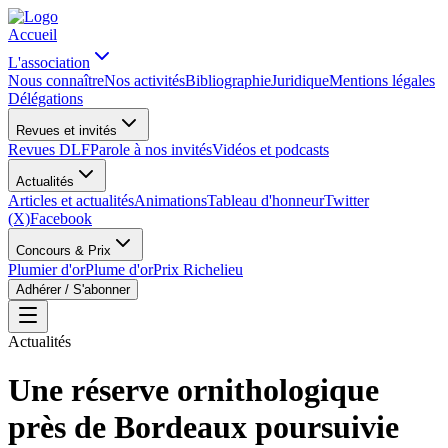
Accueil
L'association
Nous connaître
Nos activités
Bibliographie
Juridique
Mentions légales
Délégations
Revues et invités
Revues DLF
Parole à nos invités
Vidéos et podcasts
Actualités
Articles et actualités
Animations
Tableau d'honneur
Twitter
(X)
Facebook
Concours & Prix
Plumier d'or
Plume d'or
Prix Richelieu
Adhérer / S'abonner
Actualités
Une réserve ornithologique
près de Bordeaux poursuivie