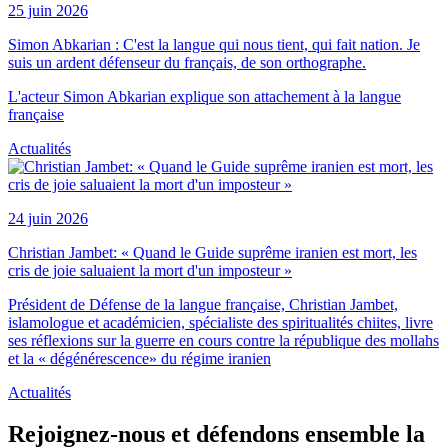
25 juin 2026
Simon Abkarian : C'est la langue qui nous tient, qui fait nation. Je
suis un ardent défenseur du français, de son orthographe.
L'acteur Simon Abkarian explique son attachement à la langue
française
Actualités
24 juin 2026
Christian Jambet: « Quand le Guide suprême iranien est mort, les
cris de joie saluaient la mort d'un imposteur »
Président de Défense de la langue française, Christian Jambet,
islamologue et académicien, spécialiste des spiritualités chiites, livre
ses réflexions sur la guerre en cours contre la république des mollahs
et la « dégénérescence» du régime iranien
Actualités
Rejoignez-nous et défendons ensemble la